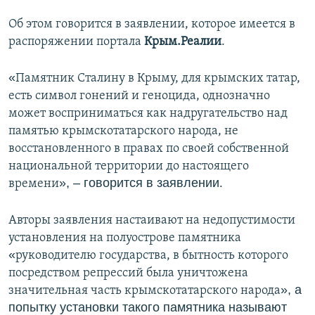
ПРИСОЕДИНЯЙТЕСЬ!
ПОБЕДИТЕЛЕЙ НЕ СУДЯТ?
Об этом говорится в заявлении, которое имеется в
КРЫМ.НЕПОКОРЕННЫЙ
распоряжении портала
Крым.Реалии
.
ELIFBE
«
Памятник Сталину в Крыму, для крымских татар,
УКРАИНСКАЯ ПРОБЛЕМА КРЫМА
есть символ гонений и геноцида, однозначно
Все сайты RFE/RL
может восприниматься как надругательство над
памятью крымскотатарского народа, не
восстановленного в правах по своей собственной
национальной территории до настоящего
», – говорится в заявлении
времени
.
Авторы заявления настаивают на недопустимости
установления на полуострове памятника
«
руководителю государства, в бытность которого
посредством репрессий была уничтожена
», а
значительная часть крымскотатарского народа
попытку установки такого памятника называют