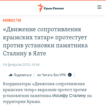
Доступность
ссылки
Вернуться
НОВОСТИ
к
НОВОСТИ
«Движение сопротивления
основному
СПЕЦПРОЕКТЫ
содержанию
крымских татар» протестует
ВОДА
Вернутся
ГРУЗ 200
против установки памятника
к
ИСТОРИЯ
КАРТА ВОЕННЫХ ОБЪЕКТОВ КРЫМА
Сталину в Ялте
главной
ЕЩЕ
11 ЛЕТ ОККУПАЦИИ КРЫМА. 11 ИСТОРИЙ СОПРОТИВЛЕНИЯ
навигации
04 февраля 2015, 19:44
Вернутся
РАДІО СВОБОДА
ИНТЕРАКТИВ
к
Поделиться
Читать без VPN
КАК ОБОЙТИ БЛОКИРОВКУ
ИНФОГРАФИКА
поиску
Координаторы «Движения сопротивления
ТЕЛЕПРОЕКТ КРЫМ.РЕАЛИИ
Українською
крымских татар» выразили протест против
СОВЕТЫ ПРАВОЗАЩИТНИКОВ
Иосифу Сталину
установления памятника
на
Qırımtatar
территории Крыма.
ПРОПАВШИЕ БЕЗ ВЕСТИ