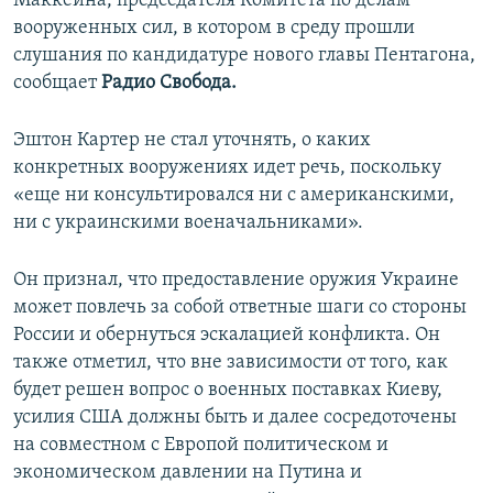
Маккейна, председателя Комитета по делам
ПРИСОЕДИНЯЙТЕСЬ!
ПОБЕДИТЕЛЕЙ НЕ СУДЯТ?
вооруженных сил, в котором в среду прошли
слушания по кандидатуре нового главы Пентагона,
КРЫМ.НЕПОКОРЕННЫЙ
сообщает
Радио Свобода.
ELIFBE
Эштон Картер не стал уточнять, о каких
УКРАИНСКАЯ ПРОБЛЕМА КРЫМА
конкретных вооружениях идет речь, поскольку
Все сайты RFE/RL
«еще ни консультировался ни с американскими,
ни с украинскими военачальниками».
Он признал, что предоставление оружия Украине
может повлечь за собой ответные шаги со стороны
России и обернуться эскалацией конфликта. Он
также отметил, что вне зависимости от того, как
будет решен вопрос о военных поставках Киеву,
усилия США должны быть и далее сосредоточены
на совместном с Европой политическом и
экономическом давлении на Путина и