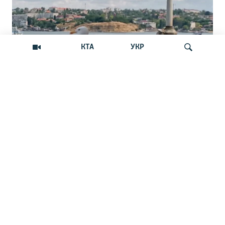
КТА
УКР
В Севастополе обещают закрыть путь с
Искать
моря украинским БпЛА. Реально ли
это?
Российские власти города анонсировали
появление новой системы защиты от
беспилотников
НОВОСТИ