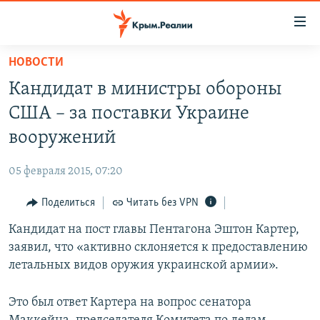
Доступность
ссылки
Вернуться
НОВОСТИ
к
НОВОСТИ
Кандидат в министры обороны
основному
СПЕЦПРОЕКТЫ
содержанию
США – за поставки Украине
ВОДА
Вернутся
ГРУЗ 200
вооружений
к
ИСТОРИЯ
КАРТА ВОЕННЫХ ОБЪЕКТОВ КРЫМА
главной
05 февраля 2015, 07:20
ЕЩЕ
11 ЛЕТ ОККУПАЦИИ КРЫМА. 11 ИСТОРИЙ СОПРОТИВЛЕНИЯ
навигации
Вернутся
Поделиться
Читать без VPN
РАДІО СВОБОДА
ИНТЕРАКТИВ
к
Кандидат на пост главы Пентагона Эштон Картер,
КАК ОБОЙТИ БЛОКИРОВКУ
ИНФОГРАФИКА
поиску
заявил, что «активно склоняется к предоставлению
ТЕЛЕПРОЕКТ КРЫМ.РЕАЛИИ
летальных видов оружия украинской армии».
Українською
СОВЕТЫ ПРАВОЗАЩИТНИКОВ
Qırımtatar
Это был ответ Картера на вопрос сенатора
ПРОПАВШИЕ БЕЗ ВЕСТИ