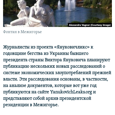
ПРИСОЕДИНЯЙТЕСЬ!
ПОБЕДИТЕЛЕЙ НЕ СУДЯТ?
КРЫМ.НЕПОКОРЕННЫЙ
ELIFBE
Фонтан в Межигорье
УКРАИНСКАЯ ПРОБЛЕМА КРЫМА
Все сайты RFE/RL
«
»
Журналисты из проекта
Януковичликс
к
годовщине бегства из Украины бывшего
президента страны Виктора Януковича планируют
публикацию нескольких новых расследований о
системе экономических злоупотреблений прежней
власти. Эти расследования основаны, в частности,
на анализе документов, которые вот уже год
публикуются на сайте YanukovichLeaks.org и
представляют собой архив президентской
резиденции в Межигорье.