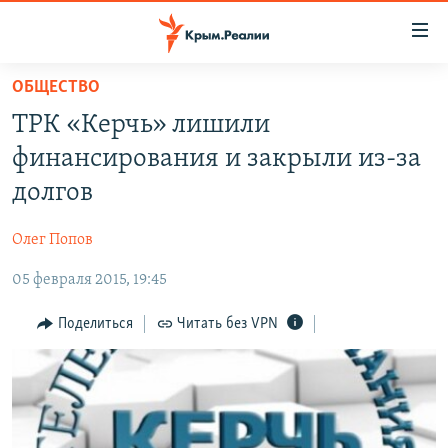
Доступность
ссылки
Вернуться
ОБЩЕСТВО
к
НОВОСТИ
ТРК «Керчь» лишили
основному
СПЕЦПРОЕКТЫ
содержанию
финансирования и закрыли из-за
ВОДА
Вернутся
ГРУЗ 200
долгов
к
ИСТОРИЯ
КАРТА ВОЕННЫХ ОБЪЕКТОВ КРЫМА
главной
Олег Попов
ЕЩЕ
11 ЛЕТ ОККУПАЦИИ КРЫМА. 11 ИСТОРИЙ СОПРОТИВЛЕНИЯ
навигации
Вернутся
05 февраля 2015, 19:45
РАДІО СВОБОДА
ИНТЕРАКТИВ
к
КАК ОБОЙТИ БЛОКИРОВКУ
ИНФОГРАФИКА
Поделиться
Читать без VPN
поиску
ТЕЛЕПРОЕКТ КРЫМ.РЕАЛИИ
Українською
СОВЕТЫ ПРАВОЗАЩИТНИКОВ
Qırımtatar
ПРОПАВШИЕ БЕЗ ВЕСТИ