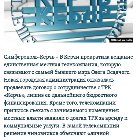
ПРИСОЕДИНЯЙТЕСЬ!
ПОБЕДИТЕЛЕЙ НЕ СУДЯТ?
КРЫМ.НЕПОКОРЕННЫЙ
ELIFBE
УКРАИНСКАЯ ПРОБЛЕМА КРЫМА
Все сайты RFE/RL
Симферополь-Керчь – В Керчи прекратила вещание
единственная местная телекомпания, которую
связывают с семьей бывшего мэра Олега Осадчего.
Новая городская администрация отказалась
продлевать договор о сотрудничестве с ТРК
«Керчь», лишив ее дальнейшего бюджетного
финансирования. Кроме того, телекомпании
пришлось съехать с занимаемого помещения:
местные власти заявили о долгах ТРК за аренду и
коммунальные услуги. В самой телекомпании
решение чиновников объясняют «личной