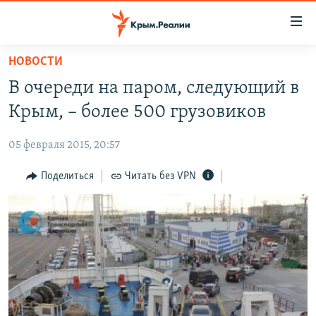
Доступность
ссылки
Вернуться
НОВОСТИ
к
НОВОСТИ
В очереди на паром, следующий в
основному
СПЕЦПРОЕКТЫ
содержанию
Крым, – более 500 грузовиков
ВОДА
Вернутся
ГРУЗ 200
к
05 февраля 2015, 20:57
ИСТОРИЯ
КАРТА ВОЕННЫХ ОБЪЕКТОВ КРЫМА
главной
ЕЩЕ
Поделиться
Читать без VPN
11 ЛЕТ ОККУПАЦИИ КРЫМА. 11 ИСТОРИЙ СОПРОТИВЛЕНИЯ
навигации
Вернутся
РАДІО СВОБОДА
ИНТЕРАКТИВ
к
КАК ОБОЙТИ БЛОКИРОВКУ
ИНФОГРАФИКА
поиску
ТЕЛЕПРОЕКТ КРЫМ.РЕАЛИИ
Українською
СОВЕТЫ ПРАВОЗАЩИТНИКОВ
Qırımtatar
ПРОПАВШИЕ БЕЗ ВЕСТИ