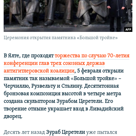
ПРИСОЕДИНЯЙТЕСЬ!
ПОБЕДИТЕЛЕЙ НЕ СУДЯТ?
КРЫМ.НЕПОКОРЕННЫЙ
ELIFBE
Церемония открытия памятника «Большой тройке»
УКРАИНСКАЯ ПРОБЛЕМА КРЫМА
Все сайты RFE/RL
В Ялте, где проходят
торжества по случаю 70-летия
конференции глав трех союзных держав
антигитлеровской коалиции
, 5 февраля открыли
«
»
памятник так называемой
Большой тройке
–
Черчиллю, Рузвельту и Сталину. Десятитонная
бронзовая композиция высотой в четыре метра
создана скульптором Зурабом Церетели. Его
творение отныне украшает вход в Ливадийский
дворец.
Десять лет назад
Зураб Церетели
уже пытался