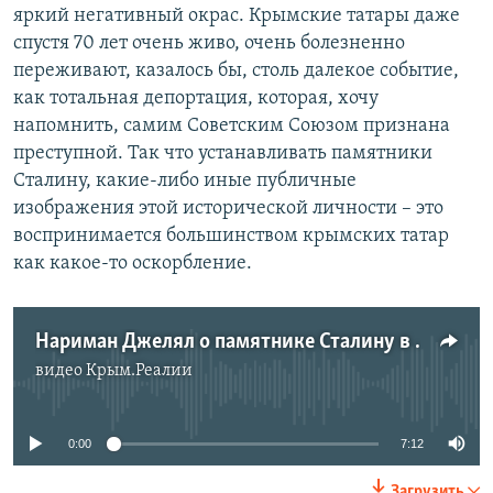
яркий негативный окрас. Крымские татары даже
спустя 70 лет очень живо, очень болезненно
переживают, казалось бы, столь далекое событие,
как тотальная депортация, которая, хочу
напомнить, самим Советским Союзом признана
преступной. Так что устанавливать памятники
Сталину, какие-либо иные публичные
изображения этой исторической личности – это
воспринимается большинством крымских татар
как какое-то оскорбление.
Нариман Джелял о памятнике Сталину в Крыму
видео
Крым.Реалии
No media source currently available
0:00
7:12
Загрузить