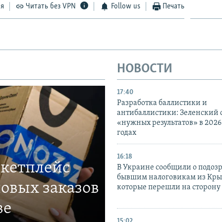
ся
Читать без VPN
Follow us
Печать
НОВОСТИ
17:40
Разработка баллистики и
антибаллистики: Зеленский
«нужных результатов» в 2026
годах
16:18
ркетплейс
В Украине сообщили о подоз
бывшим налоговикам из Кры
овых заказов
которые перешли на сторону
ве
15:02