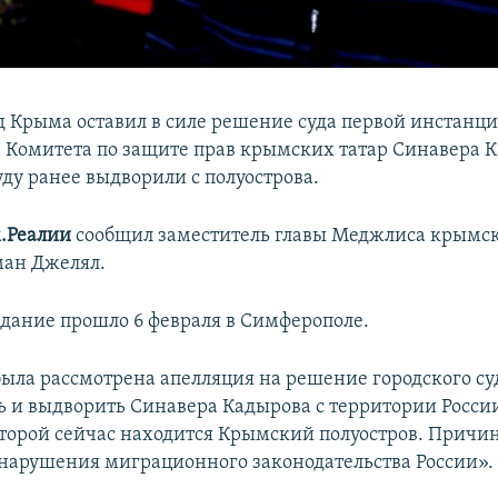
д Крыма оставил в силе решение суда первой инстанци
 Комитета по защите прав крымских татар Синавера 
уду ранее выдворили с полуострова.
.Реалии
сообщил заместитель главы Меджлиса крымск
ман Джелял.
едание прошло 6 февраля в Симферополе.
 была рассмотрена апелляция на решение городского с
ь и выдворить Синавера Кадырова с территории России
торой сейчас находится Крымский полуостров. Причи
нарушения миграционного законодательства России».