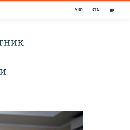
УКР
КТА
тник
ии