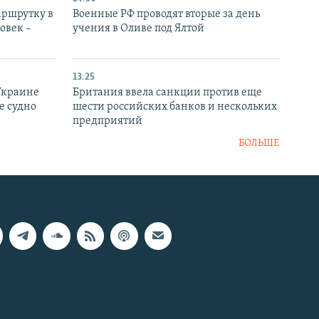
аршрутку в
Военные РФ проводят вторые за день
овек –
учения в Оливе под Ялтой
13:25
Украине
Британия ввела санкции против еще
е судно
шести российских банков и нескольких
предприятий
БОЛЬШЕ