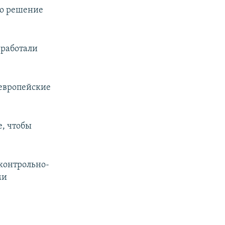
то решение
ыработали
 европейские
е, чтобы
контрольно-
ми