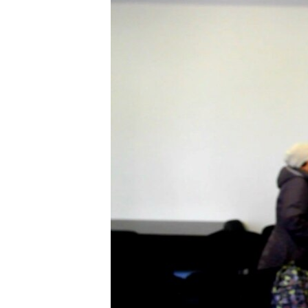
ПОБЕДИТЕЛЕЙ НЕ СУДЯТ?
КРЫМ.НЕПОКОРЕННЫЙ
ELIFBE
УКРАИНСКАЯ ПРОБЛЕМА КРЫМА