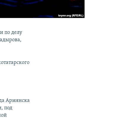
и по делу
Кадырова,
отатарского
уда Армянска
, под
ной