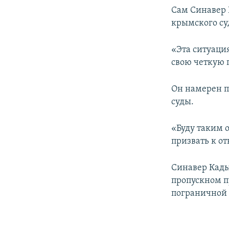
Сам Синавер
крымского суд
«Эта ситуаци
свою четкую 
Он намерен п
суды.
«Буду таким о
призвать к от
Синавер Кады
пропускном п
пограничной 