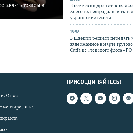
ставлять товары в
Российский дрон атаковал м
Херсоне, пострадали пять чел
украинские власти
13:58
В Швеции решили передать 
задержанное в марте грузово
Caffa из «теневого флота» РФ
ПРИСОЕДИНЯЙТЕСЬ!
и. О нас
омментирования
опирайта
вязь