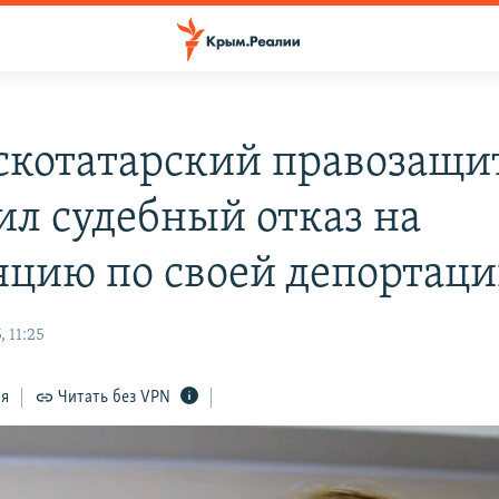
котатарский правозащи
ил судебный отказ на
яцию по своей депортац
 11:25
ся
Читать без VPN