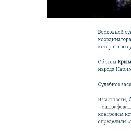
Верховной су
координатора
которого по с
Об этом
Крым
народа Нари
Судебное зас
В частности,
– оштрафоват
контролем ко
определили «