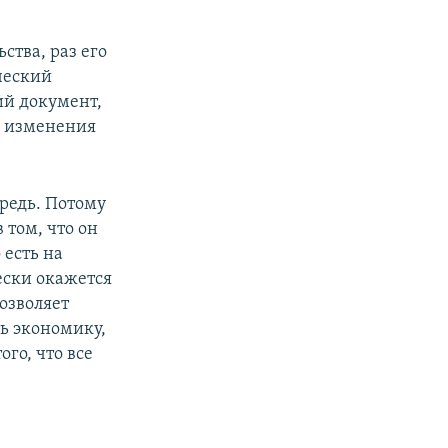
.
ства, раз его
ческий
ий документ,
ы изменения
ередь. Потому
 том, что он
 есть на
ески окажется
позволяет
ть экономику,
го, что все