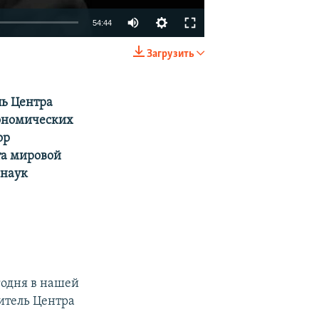
54:44
Загрузить
EMBED
SHARE
ль Центра
кономических
ор
та мировой
 наук
годня в нашей
итель Центра