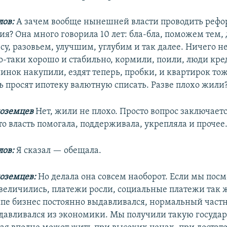
ов:
А зачем вообще нынешней власти проводить реф
я? Она много говорила 10 лет: бла-бла, поможем тем,
у, разовьем, улучшим, углубим и так далее. Ничего не
о-таки хорошо и стабильно, кормили, поили, люди кре
инок накупили, ездят теперь, пробки, и квартирок то
ь просят ипотеку валютную списать. Разве плохо жили
ноземцев
Нет, жили не плохо. Просто вопрос заключается
то власть помогала, поддерживала, укрепляла и прочее
ов:
Я сказал — обещала.
оземцев:
Но делала она совсем наоборот. Если мы пос
увеличились, платежи росли, социальные платежи так ж
ипе бизнес постоянно выдавливался, нормальный част
давливался из экономики. Мы получили такую госуда