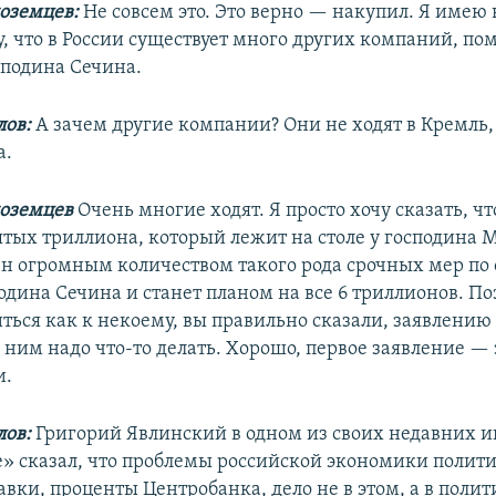
оземцев:
Не совсем это. Это верно — накупил. Я имею 
у, что в России существует много других компаний, п
подина Сечина.
ов:
А зачем другие компании? Они не ходят в Кремль,
а.
ноземцев
Очень многие ходят. Я просто хочу сказать, чт
ятых триллиона, который лежит на столе у господина 
ен огромным количеством такого рода срочных мер по 
одина Сечина и станет планом на все 6 триллионов. По
ься как к некоему, вы правильно сказали, заявлению 
с ним надо что-то делать. Хорошо, первое заявление — 
и.
ов:
Григорий Явлинский в одном из своих недавних 
е» сказал, что проблемы российской экономики полити
авки, проценты Центробанка, дело не в этом, а в поли