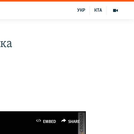
УКР
КТА
ика
EMBED
SHARE