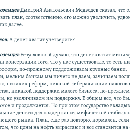
ноземцев
Дмитрий Анатольевич Медведев сказал, что о
ать план, соответственно, его можно увеличить, удвои
так далее.
ов:
А денег хватит учетверить?
ноземцев
Безусловно. Я думаю, что денег хватит миним
лан консервации того, что у нас существовало, то есть 
реформ, по-прежнему поддерживаем крупные банки,
и, мелким банкам мы ничего не даем, зачищаем поля
но, никаких реформ, никакой либерализации налогово
ства, никакой поддержки малого бизнеса, по-прежнем
, не увеличиваем им поддержку. В общем все, что было
амое и продолжается. Но при этом государство вклады
ольшие деньги для поддержания мифической стабильн
ающего рынка. План, еще раз повторю, нормален, если
ом, что цены на нефть вырастают и все становится на 