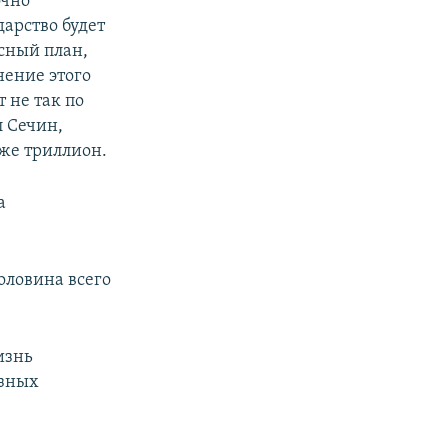
очно
дарство будет
исный план,
нение этого
т не так по
л Сечин,
уже триллион.
а
половина всего
изнь
азных