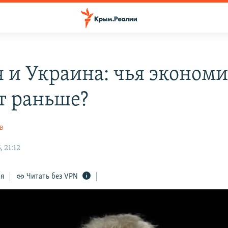
я и Украина: чья эконом
т раньше?
в
 21:12
ся
Читать без VPN