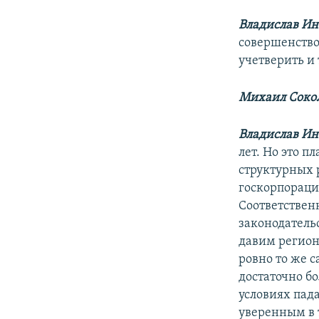
Владислав И
совершенствов
учетверить и 
Михаил Сокол
Владислав И
лет. Но это п
структурных 
госкорпораци
Соответствен
законодатель
давим регионы
ровно то же с
достаточно б
условиях пад
уверенным в т