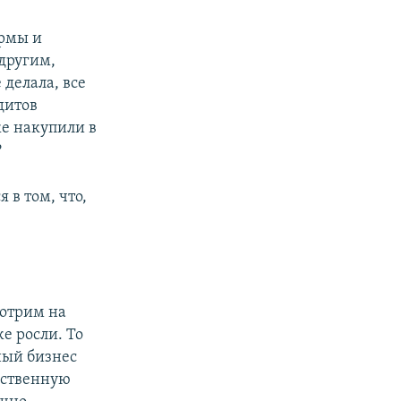
ормы и
 другим,
 делала, все
дитов
же накупили в
?
 в том, что,
.
мотрим на
е росли. То
ный бизнес
рственную