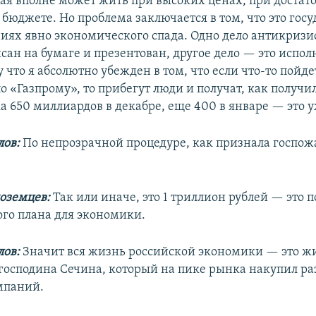
рая вполне может жить при высоких ценах, при достат
юджете. Но проблема заключается в том, что это госу
овиях явно экономического спада. Одно дело антикриз
сан на бумаге и презентован, другое дело — это испол
 что я абсолютно убежден в том, что если что-то пойде
о «Газпрому», то прибегут люди и получат, как получи
а 650 миллиардов в декабре, еще 400 в январе — это 
ов:
По непрозрачной процедуре, как признала госпож
оземцев:
Так или иначе, это 1 триллион рублей — это 
го плана для экономики.
ов:
Значит вся жизнь российской экономики — это ж
господина Сечина, который на пике рынка накупил р
мпаний.