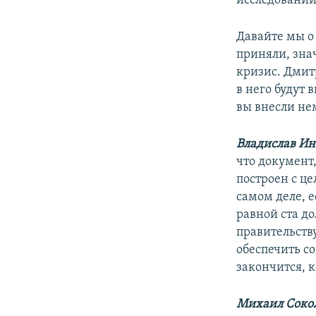
исследований
Давайте мы о
приняли, зна
кризис. Дмитр
в него будут
вы внесли не
Владислав Ин
что документ,
построен с це
самом деле, 
равной ста до
правительств
обеспечить с
закончится, к
Михаил Сокол