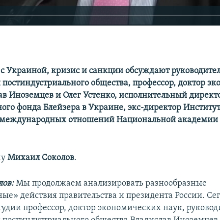
 с Украиной, кризис и санкции обсуждают руководите
 постиндустриального общества, профессор, доктор э
ав Иноземцев и Олег Устенко, исполнительный директ
го фонда Блейзера в Украине, экс-директор Институ
 международных отношений Национальной академии
чу
Михаил Соколов
.
ов:
Мы продолжаем анализировать разнообразные
ые» действия правительства и президента России. Се
тудии профессор, доктор экономических наук, руковод