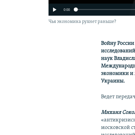
0:00
Чья экономика рухнет раньше?
Войну России
исследований
наук Владисл
Международно
экономики и
Украины.
Ведет переда
Михаил Сокол
«антикризисн
московской с