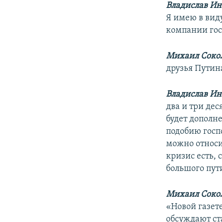
Владислав Ин
Я имею в вид
компании гос
Михаил Сокол
друзья Путин
Владислав И
два и три дес
будет дополн
подобию госп
можно относит
кризис есть, 
большого пут
Михаил Сокол
«Новой газет
обсуждают ст