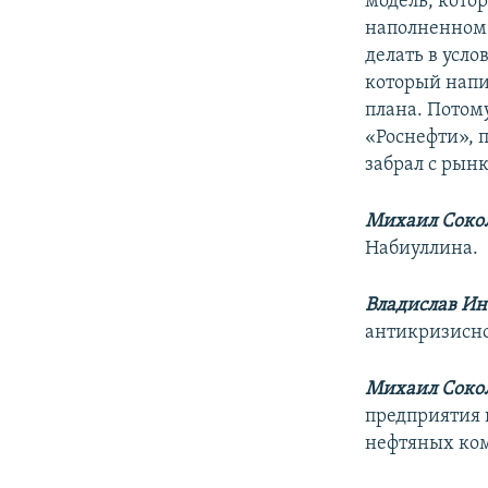
модель, кото
наполненном б
делать в усл
который напи
плана. Потому
«Роснефти», п
забрал с рынк
Михаил Сокол
Набиуллина.
Владислав Ин
антикризисно
Михаил Сокол
предприятия 
нефтяных ко