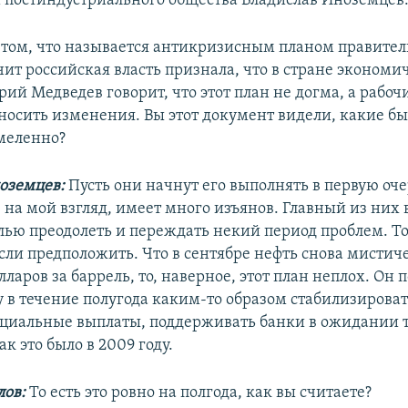
 постиндустриального общества Владислав Иноземцев
 том, что называется антикризисным планом правитель
чит российская власть признала, что в стране экономи
ий Медведев говорит, что этот план не догма, а рабоч
 вносить изменения. Вы этот документ видели, какие б
меленно?
оземцев:
Пусть они начнут его выполнять в первую оч
 на мой взгляд, имеет много изъянов. Главный из них в
лью преодолеть и переждать некий период проблем. То
если предположить. Что в сентябре нефть снова мистич
лларов за баррель, то, наверное, этот план неплох. Он 
у в течение полугода каким-то образом стабилизирова
оциальные выплаты, поддерживать банки в ожидании то
ак это было в 2009 году.
ов:
То есть это ровно на полгода, как вы считаете?