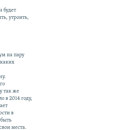
н будет
ть, утроить,
ум на пару
никаких
ну.
го
у так же
 в 2014 году,
вает
ости в
 быть
свои места.