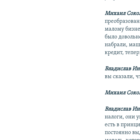
Михаил Сокол
преобразовани
малому бизнес
было довольн
набрали, маш
кредит, тепер
Владислав И
вы сказали, ч
Михаил Сокол
Владислав Ин
налоги, они 
есть в принц
постоянно вы