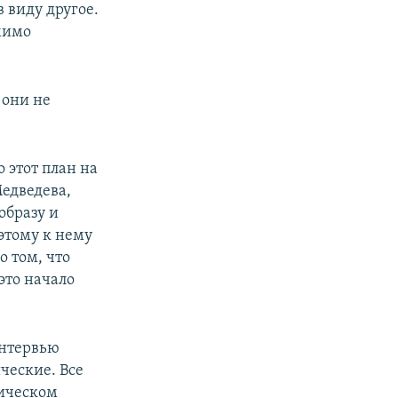
в виду другое.
омимо
 они не
о этот план на
Медведева,
образу и
этому к нему
о том, что
это начало
интервью
ческие. Все
тическом