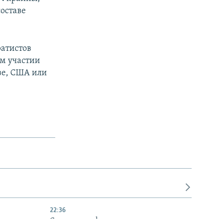
составе
ратистов
ом участии
зе, США или
22:36