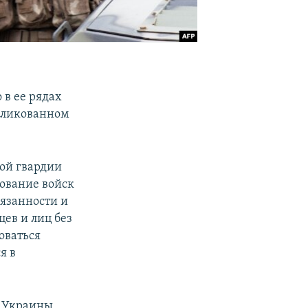
 в ее рядах
убликованном
ой гвардии
ование войск
бязанности и
ев и лиц без
оваться
я в
а Украины,