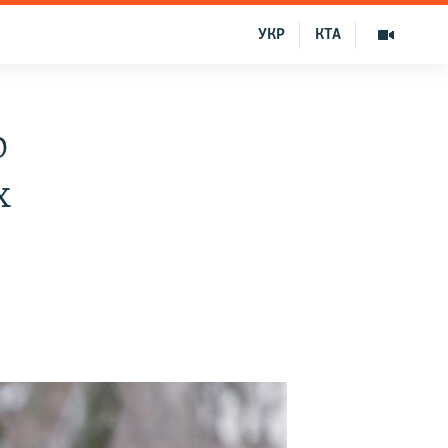
УКР
КТА
о
х