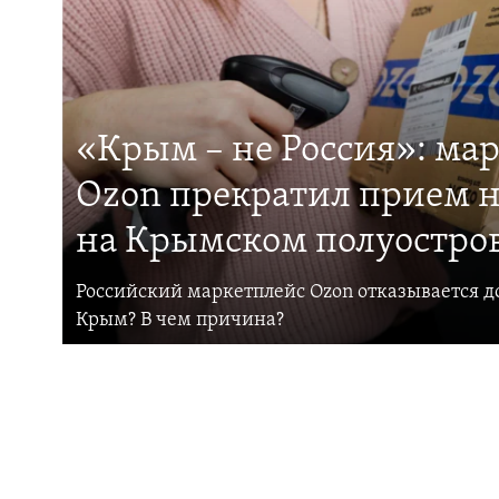
«Крым – не Россия»: ма
Ozon прекратил прием н
на Крымском полуостро
Российский маркетплейс Ozon отказывается до
Крым? В чем причина?