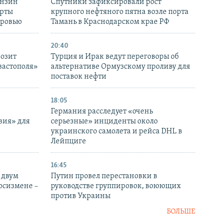
ензин
Спутники зафиксировали рост
ерты
крупного нефтяного пятна возле порта
оровью
Тамань в Краснодарском крае РФ
20:40
розит
Турция и Ирак ведут переговоры об
вастополя»
альтернативе Ормузскому проливу для
поставок нефти
18:05
Германия расследует «очень
вия» для
серьезные» инциденты около
украинского самолета и рейса DHL в
Лейпциге
16:45
 двум
Путин провел перестановки в
госизмене –
руководстве группировок, воюющих
против Украины
БОЛЬШЕ