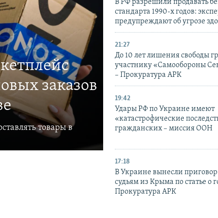
В РФ разрешили продавать б
стандарта 1990-х годов: эксп
предупреждают об угрозе зд
21:27
До 10 лет лишения свободы г
ркетплейс
участнику «Самообороны Се
– Прокуратура АРК
овых заказов
19:42
ве
Удары РФ по Украине имеют
«катастрофические последст
ставлять товары в
гражданских – миссия ООН
17:18
В Украине вынесли приговор
судьям из Крыма по статье о 
Прокуратура АРК