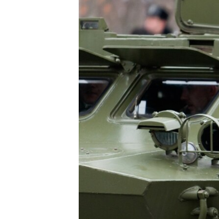
ПОБЕДИТЕЛЕЙ НЕ СУДЯТ?
КРЫМ.НЕПОКОРЕННЫЙ
ELIFBE
УКРАИНСКАЯ ПРОБЛЕМА КРЫМА