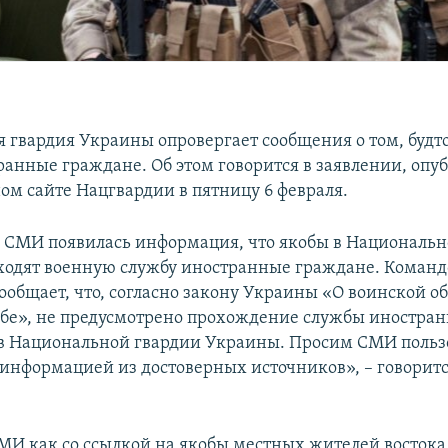
 гвардия Украины опровергает сообщения о том, будто
ранные граждане. Об этом говорится в заявлении, оп
ом сайте Нацгвардии в пятницу 6 февраля.
 СМИ появилась информация, что якобы в Национальн
одят военную службу иностранные граждане. Команд
ообщает, что, согласно закону Украины «О воинской о
бе», не предусмотрено прохождение службы иностранц
в Национальной гвардии Украины. Просим СМИ польз
информацией из достоверных источников», – говоритс
МИ как со ссылкой на якобы местных жителей восток