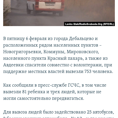
ПРИСОЕДИНЯЙТЕСЬ!
ПОБЕДИТЕЛЕЙ НЕ СУДЯТ?
КРЫМ.НЕПОКОРЕННЫЙ
ELIFBE
УКРАИНСКАЯ ПРОБЛЕМА КРЫМА
В пятницу 6 февраля из города Дебальцево и
Все сайты RFE/RL
расположенных рядом населенных пунктов –
Новогригорьевки, Коммуны, Мироновского,
населенного пункта Красный пахарь, а также из
Авдеевки спасатели совместно с волонтерами, при
поддержке местных властей вывезли 753 человека.
Как сообщили в пресс-службе ГСЧС, в том числе
вывезли 81 ребенка и трех людей, которые не
могли самостоятельно передвигаться.
Для вывоза людей было задействовано 25 автобусов,