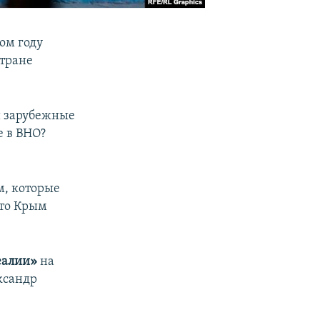
ом году
стране
и зарубежные
е в ВНО?
м, которые
что Крым
еалии»
на
ксандр