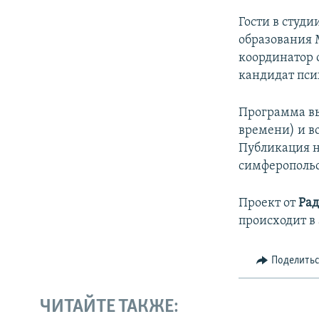
Гости в студ
образования 
координатор 
кандидат пси
Программа вых
времени) и во
Публикация н
симферопольс
Проект от
Рад
происходит в
Поделить
ЧИТАЙТЕ ТАКЖЕ: