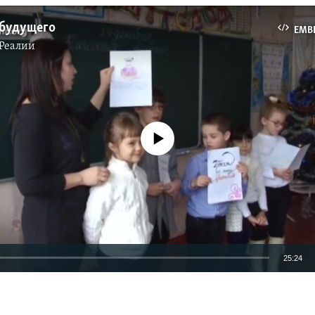
 будущего
EMB
Реалии
No media source currently available
25:24
EMBED