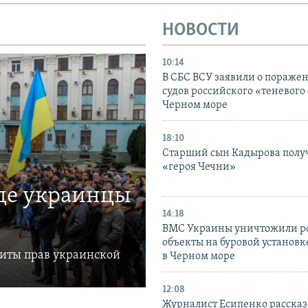
НОВОСТИ
10:14
В СБС ВСУ заявили о пораже
судов российского «теневого 
Черном море
18:10
Старший сын Кадырова полу
«героя Чечни»
где украинцы
14:18
ВМС Украины уничтожили р
объекты на буровой установ
щиты прав украинской
в Черном море
12:08
Журналист Есипенко рассказ