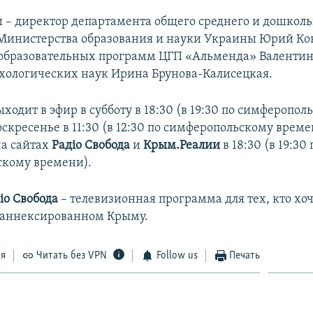
ии – директор департамента общего среднего и дошкол
Министерства образования и науки Украины Юрий Ко
образовательных программ ЦГП «Альменда» Валентина
хологических наук Ирина Брунова-Калисецкая.
одит в эфир в субботу в 18:30 (в 19:30 по симферопол
скресенье в 11:30 (в 12:30 по симферопольскому време
а сайтах
Радіо Свобода
и
Крым.Реалии
в 18:30 (в 19:30 
кому времени).
іо Свобода
– телевизионная программа для тех, кто хоч
 аннексированном Крыму.
ся
Читать без VPN
Follow us
Печать