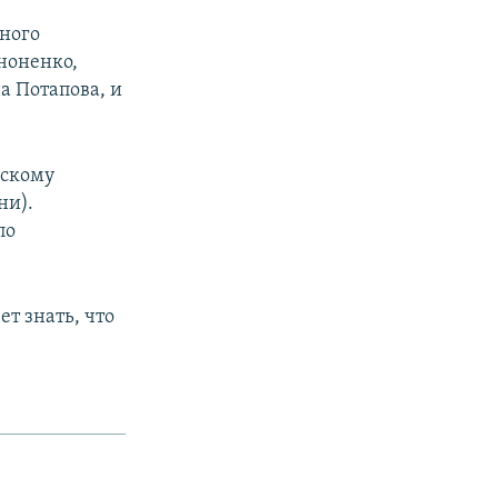
ьного
ноненко,
 Потапова, и
ьскому
px
width
ни).
по
ет знать, что