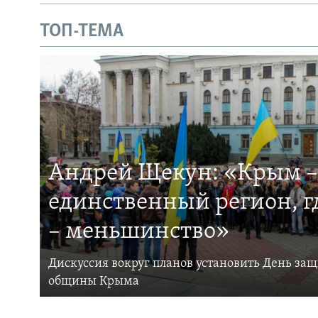
ТОП-ТЕМА
Андрей Щекун: «Крым –
единственный регион, 
– меньшинство»
Дискуссия вокруг планов установить День за
общины Крыма