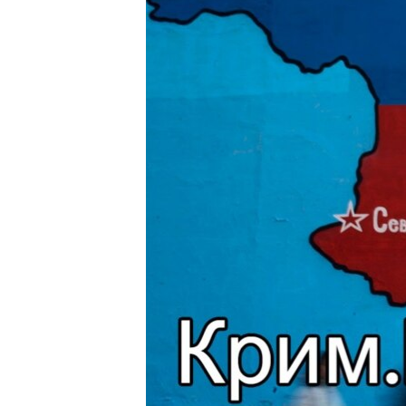
ПОБЕДИТЕЛЕЙ НЕ СУДЯТ?
КРЫМ.НЕПОКОРЕННЫЙ
ELIFBE
УКРАИНСКАЯ ПРОБЛЕМА КРЫМА