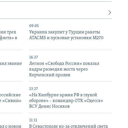
09:05
нии трех
Украина закупит у Турции ракеты
флота» в
ATACMS и пусковые установки M270
16:27
чил звание
Легион «Свобода России» показал
кадры разведки моста через
Керченский пролив
13:27
оссийские
«На Кинбурне армия РФ в глухой
ке «Сиваш»
обороне» – командир ОТК «Одесса»
ВСУ Денис Носиков
11:11
ал о новом
В Севастополе из-за отключений света