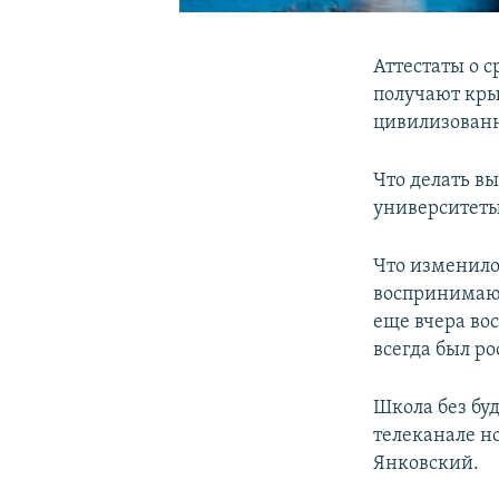
Аттестаты о с
получают кры
цивилизованн
Что делать в
университеты
Что изменило
воспринимают
еще вчера во
всегда был р
Школа без бу
телеканале н
Янковский.