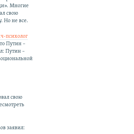
ди». Многие
зал свою
 Но не все.
ач-психолог
что Путин –
л: Путин –
эмоциональной
овал свою
есмотреть
ов заявил: