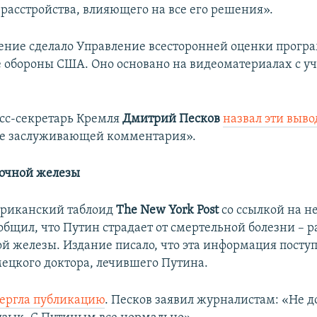
 расстройства, влияющего на все его решения».
ение сделало Управление всесторонней оценки прогр
 обороны США. Оно основано на видеоматериалах с у
есс-секретарь Кремля
Дмитрий Песков
назвал эти выв
не заслуживающей комментария».
дочной
железы
ериканский таблоид
The New York Post
со ссылкой на н
общил, что Путин страдает от смертельной болезни – р
й железы. Издание писало, что эта информация поступ
ецкого доктора, лечившего Путина.
ергла публикацию
. Песков заявил журналистам: «Не д