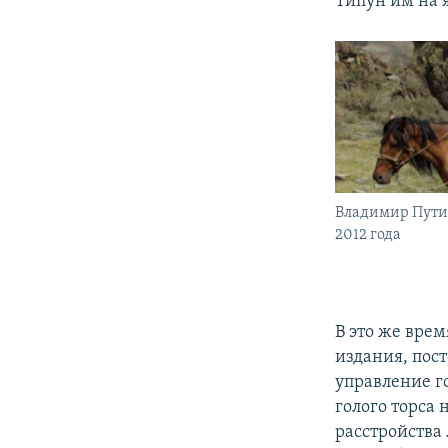
Типун им на 
Владимир Путин
2012 года
В это же врем
издания, пос
управление г
голого торса 
расстройства