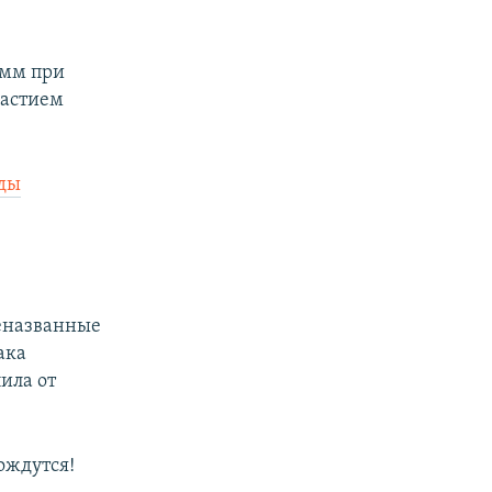
амм при
частием
оды
еназванные
ака
ила от
ождутся!