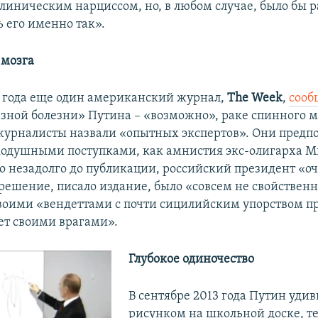
клиническим нарциссом, но, в любом случае, было бы 
 его именно так».
о
мозга
4 года еще один американский журнал,
The Week
,
сооб
езной болезни» Путина – «возможно», раке спинного м
урналисты назвали «опытных экспертов». Они предпо
одушными поступками, как амнистия экс-олигарха 
о незадолго до публикации, российский президент «о
 решение, писало издание, было «совсем не свойствен
воими «вендеттами с почти сицилийским упорством пр
ает своими врагами».
Глубокое одиночество
В сентябре 2013 года Путин удив
рисунком на школьной доске, т