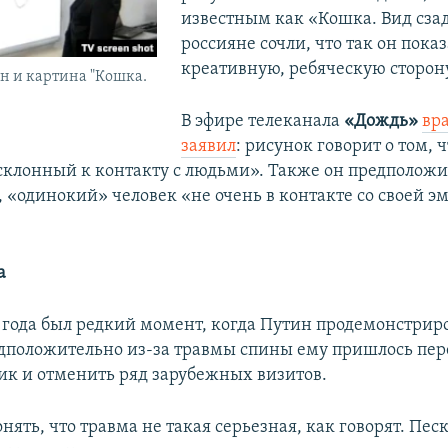
известным как «Кошка. Вид сза
россияне сочли, что так он пока
креативную, ребяческую сторону.
н и картина "Кошка.
В эфире телеканала
«Дождь»
вр
заявил
: рисунок говорит о том, 
 склонный к контакту с людьми». Также он предположи
 «одинокий» человек «не очень в контакте со своей 
а
2 года был редкий момент, когда Путин продемонстрир
едположительно из-за травмы спины ему пришлось пер
ик и отменить ряд зарубежных визитов.
нять, что травма не такая серьезная, как говорят. Песк