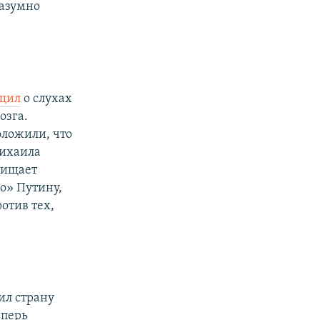
разумно
щил
о слухах
озга.
ложили, что
Михаила
чищает
но» Путину,
отив тех,
ил страну
еперь