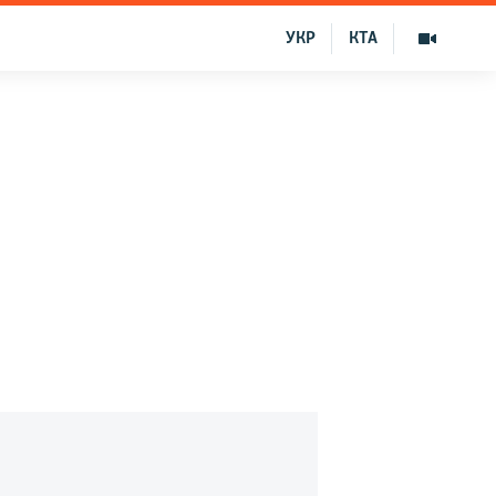
УКР
КТА