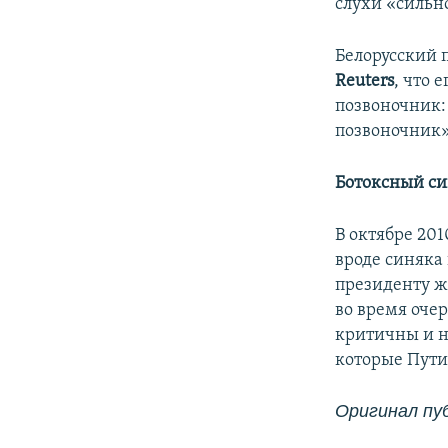
слухи «сильн
Белорусский 
Reuters
, что 
позвоночник:
позвоночник»
Ботоксный с
В октябре 20
вроде синяка 
президенту 
во время оче
критичны и н
которые Пути
Оригинал пуб