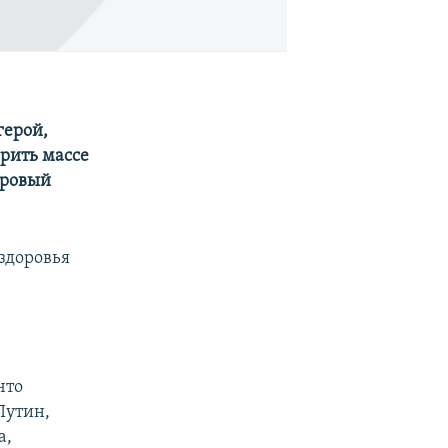
герой,
ерить массе
доровый
здоровья
что
Путин,
а,