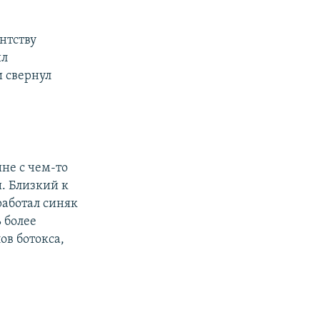
нтству
ил
и свернул
не с чем-то
и. Близкий к
работал синяк
 более
ов ботокса,