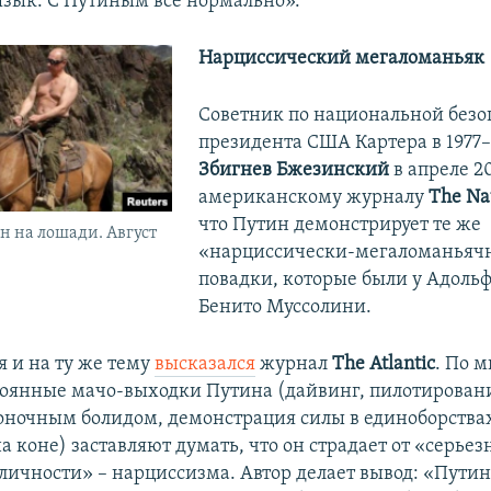
язык. С Путиным все нормально».
Нарциссический мегаломаньяк
Советник по национальной безо
президента США Картера в 1977–
Збигнев Бжезинский
в апреле 2
американскому журналу
The Nat
что Путин демонстрирует те же
 на лошади. Август
«нарциссически-мегаломаньяч
повадки, которые были у Адольф
Бенито Муссолини.
я и на ту же тему
высказался
журнал
The Atlantic
. По 
тоянные мачо-выходки Путина (дайвинг, пилотировани
оночным болидом, демонстрация силы в единоборствах
на коне) заставляют думать, что он страдает от «серьез
 личности» – нарциссизма. Автор делает вывод: «Пути