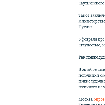
«аутического
Такое заключ
министерстве
Путина.
6 февраля пр
«глупостью, 
Рак
поджелу
В октябре ам
источники со
поджелудочно
пожилого нем
Москва
опров