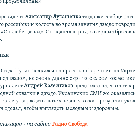
о преувеличены».
президент
Александр Лукашенко
тогда же сообщил аге
его российский коллега во время занятия дзюдо повред
 «Он любит дзюдо. Он поднял парня, совершил бросок 
.
иняк
10 года Путин появился на пресс-конференции на Украи
под глазом, не очень удачно скрытого слоем косметик
журналист
Андрей Колесников
предположил, что тот за
редной схватки в дзюдо. Украинские СМИ же оказались
ачали утверждать: потемневшая кожа – результат укол
н сделал, чтобы выглядеть молодым и здоровым.
ликации - на сайте
Радио Свобода