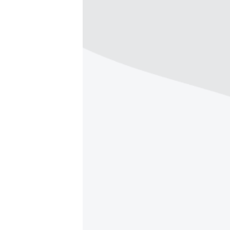
ПОБЕДИТЕЛЕЙ НЕ СУДЯТ?
КРЫМ.НЕПОКОРЕННЫЙ
ELIFBE
УКРАИНСКАЯ ПРОБЛЕМА КРЫМА