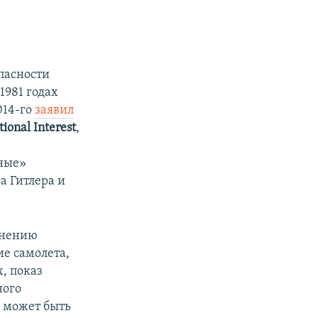
пасности
1981 годах
014-го
заявил
ional Interest
,
ные»
а Гитлера и
мнению
е самолета,
, показ
ного
н может быть