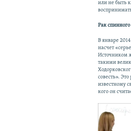
или не быть 
воспринимать
Рак
спинног
В январе 201
насчет «серь
Источником ж
такими велик
Ходорковског
совесть». Это
известному с
кого он счит