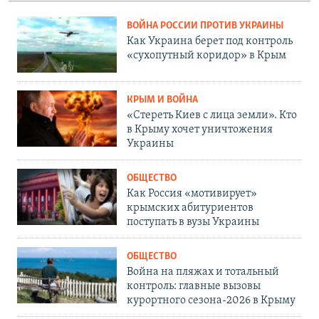
ВОЙНА РОССИИ ПРОТИВ УКРАИНЫ
Как Украина берет под контроль
«сухопутный коридор» в Крым
КРЫМ И ВОЙНА
«Стереть Киев с лица земли». Кто
в Крыму хочет уничтожения
Украины
ОБЩЕСТВО
Как Россия «мотивирует»
крымских абитуриентов
поступать в вузы Украины
ОБЩЕСТВО
Война на пляжах и тотальный
контроль: главные вызовы
курортного сезона-2026 в Крыму