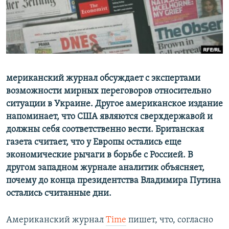
ПРИСОЕДИНЯЙТЕСЬ!
ПОБЕДИТЕЛЕЙ НЕ СУДЯТ?
КРЫМ.НЕПОКОРЕННЫЙ
ELIFBE
УКРАИНСКАЯ ПРОБЛЕМА КРЫМА
Все сайты RFE/RL
мериканский журнал обсуждает с экспертами
возможности мирных переговоров относительно
ситуации в Украине. Другое американское издание
напоминает, что США являются сверхдержавой и
должны себя соответственно вести. Британская
газета считает, что у Европы остались еще
экономические рычаги в борьбе с Россией. В
другом западном журнале аналитик объясняет,
почему до конца президентства Владимира Путина
остались считанные дни.
Американский журнал
Time
пишет, что, согласно