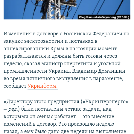
ПРИСОЕДИНЯЙТЕСЬ!
ПОБЕДИТЕЛЕЙ НЕ СУДЯТ?
КРЫМ.НЕПОКОРЕННЫЙ
ELIFBE
Изменения в договоре с Российской Федерацией по
УКРАИНСКАЯ ПРОБЛЕМА КРЫМА
закупке электроэнергии и поставках в
Все сайты RFE/RL
аннексированный Крым в настоящий момент
разрабатываются и должны быть готовы через
неделю, сказал министр энергетики и угольной
промышленности Украины Владимир Демчишин
во время пятничного выступления в парламенте,
сообщает
Укринформ.
«Директору этого предприятия («Укринтерэнерго»
–
ред.
) были поставлены четкие задачи, над
–
которыми он сейчас работает,
это внесение
изменений в договор. Это произошло неделю
назад, а ему было дано две недели на выполнение