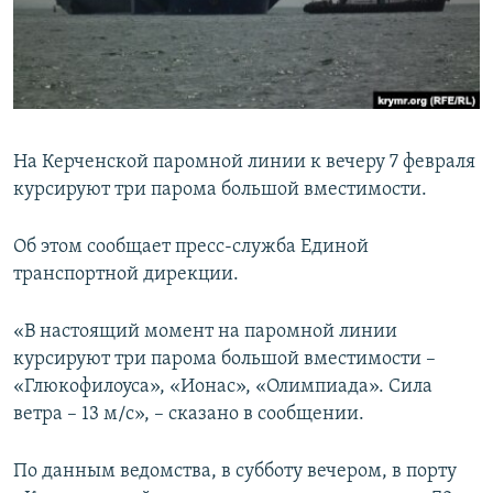
ПРИСОЕДИНЯЙТЕСЬ!
ПОБЕДИТЕЛЕЙ НЕ СУДЯТ?
КРЫМ.НЕПОКОРЕННЫЙ
ELIFBE
УКРАИНСКАЯ ПРОБЛЕМА КРЫМА
На Керченской паромной линии к вечеру 7 февраля
Все сайты RFE/RL
курсируют три парома большой вместимости.
Об этом сообщает пресс-служба Единой
транспортной дирекции.
«В настоящий момент на паромной линии
курсируют три парома большой вместимости –
«Глюкофилоуса», «Ионас», «Олимпиада». Сила
ветра – 13 м/с», – сказано в сообщении.
По данным ведомства, в субботу вечером, в порту