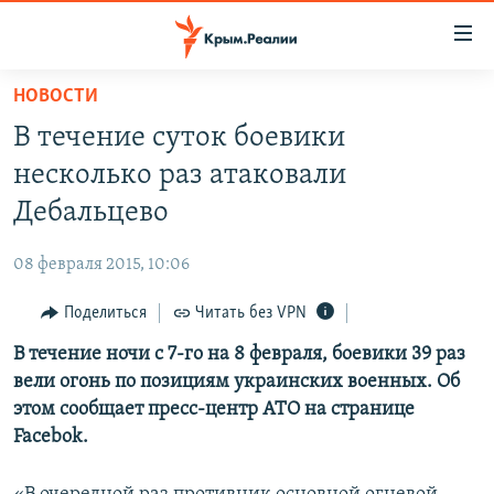
Доступность
ссылки
Вернуться
НОВОСТИ
к
НОВОСТИ
В течение суток боевики
основному
СПЕЦПРОЕКТЫ
содержанию
несколько раз атаковали
ВОДА
Вернутся
ГРУЗ 200
Дебальцево
к
ИСТОРИЯ
КАРТА ВОЕННЫХ ОБЪЕКТОВ КРЫМА
главной
08 февраля 2015, 10:06
ЕЩЕ
11 ЛЕТ ОККУПАЦИИ КРЫМА. 11 ИСТОРИЙ СОПРОТИВЛЕНИЯ
навигации
Вернутся
Поделиться
Читать без VPN
РАДІО СВОБОДА
ИНТЕРАКТИВ
к
В течение ночи с 7-го на 8 февраля, боевики 39 раз
КАК ОБОЙТИ БЛОКИРОВКУ
ИНФОГРАФИКА
поиску
вели огонь по позициям украинских военных. Об
ТЕЛЕПРОЕКТ КРЫМ.РЕАЛИИ
этом сообщает пресс-центр АТО на странице
Українською
Facebok.
СОВЕТЫ ПРАВОЗАЩИТНИКОВ
Qırımtatar
ПРОПАВШИЕ БЕЗ ВЕСТИ