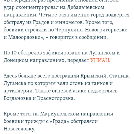
«В очередной раз противник основной огневой
ПРИСОЕДИНЯЙТЕСЬ!
ПОБЕДИТЕЛЕЙ НЕ СУДЯТ?
удар сконцентрировал на Дебальцевском
направлении. Четыре раза именно город подвергся
КРЫМ.НЕПОКОРЕННЫЙ
обстрелу из Градов и минометов. Кроме того,
ELIFBE
боевики стреляли по Чернухино, Новогригорьевке
и Малоорловке», – говорится в сообщении.
УКРАИНСКАЯ ПРОБЛЕМА КРЫМА
Все сайты RFE/RL
По 10 обстрелов зафиксировано на Луганском и
Донецком направлениях, передает
УНИАН
.
Здесь больше всего пострадали Крымский, Станица
Луганска по которым вели огонь из танков и
артиллерии. Также огневой атаке подверглись
Богдановка и Красногоровка.
Кроме того, на Мариупольском направлении
боевики трижды с «Града» обстреляли
Новоселовку.