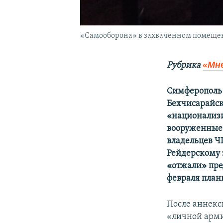
«Самооборона» в захваченном помещени
«Мн
Рубрика
Симферополь 
Бехчисарайск
«национализи
вооруженные 
владельцев Ч
Рейдерскому 
«отжали» пре
февраля план
После аннекс
«личной арми