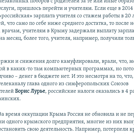
незаконных поборов с родителей за те или иные образ
услуги, пришлось перейти и учителям. Если еще в 2014
«российская» зарплата учителя со стажем работы в 20 л
ей, что само по себе ниже среднего достатка, то после н
 врачам, учителям в Крыму задержали выплату зарпл
а месяц, более того, учителя, например, получили толь
.
ржки и снижения долго камуфлировали, врали, что, м
ой в каких-то там компьютерных программах, но пот
дчиво – денег в бюджете нет. И это несмотря на то, что,
телеканалу глава одного из симферопольских Союзов
телей
Борис Лурье
, российские налоги оказались в 4 
аинских.
За время оккупации Крыма Россия не обновила и не п
ни одного крымского предприятия, многие из них вы
остановить свою деятельность. Например, потерпели 