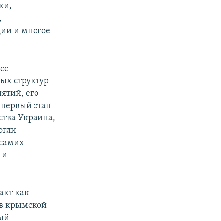
ки,
,
дии и многое
сс
ых структур
ятий, его
 первый этап
ства Украина,
огли
 самих
 и
акт как
ов крымской
ный