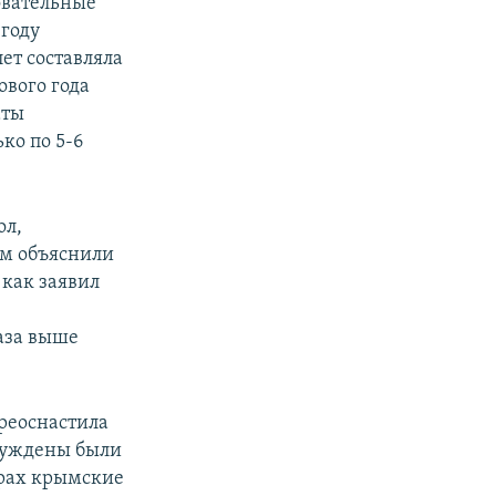
овательные
 году
ет составляла
ового года
аты
ко по 5-6
ол,
ом объяснили
 как заявил
раза выше
ереоснастила
нуждены были
крах крымские