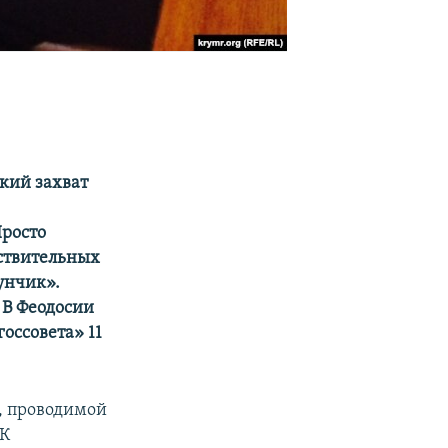
кий захват
Просто
ствительных
унчик».
 В Феодосии
оссовета» 11
, проводимой
ЭК