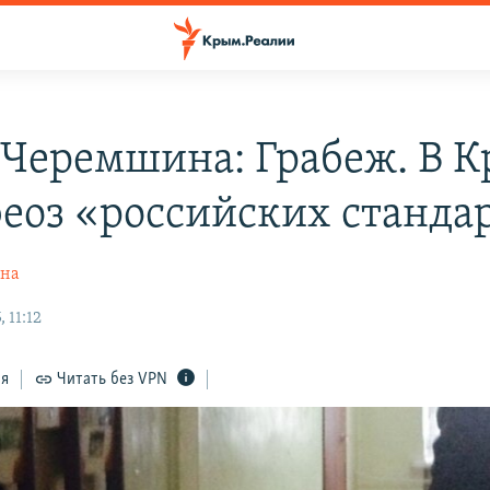
 Черемшина: Грабеж. В 
феоз «российских станда
ина
 11:12
ся
Читать без VPN