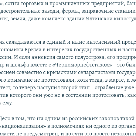
, сотни торговых и промышленных предприятий, бан
удостроительные заводы, фермы, заправочные станции
ты, земля, даже комплекс зданий Ялтинской киносту
тия складываются в единый и ныне интенсивный проце
кономики Крыма в интересах государственных и частн
сии. И если аннексия самого полуострова, его предпри
едр и шельфа вместе с «Черноморнефтегазом» – это был
оссией совместно с крымскими сепаратистами государ
го крымчане не протестовали, хотя тогда, в марте, и м
ест, то теперь наступил второй этап – ограбление уже
ив которого они уже не в состоянии протестовать, как
 ему.
Дело в том, что ни одним из российских законов такой 
«национализация» в полномочиях ни одного из орган
власти не предусмотрен, и по сути это просто незакон