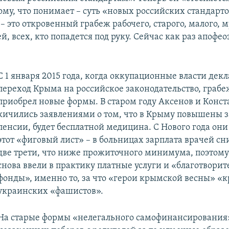
тому, что понимает – суть «новых российских стандар
– это откровенный грабеж рабочего, старого, малого, 
, всех, кто попадется под руку. Сейчас как раз апофеоз
С 1 января 2015 года, когда оккупационные власти дек
переход Крыма на российское законодательство, грабе
приобрел новые формы. В старом году Аксенов и Конс
кичились заявлениями о том, что в Крыму повышены 
пенсии, будет бесплатной медицина. С Нового года они
этот «фиговый лист» – в больницах зарплата врачей сн
две трети, что ниже прожиточного минимума, поэтом
снова ввели в практику платные услуги и «благотвори
фонды», именно то, за что «герои крымской весны» «
украинских «фашистов».
На старые формы «нелегального самофинансирования»