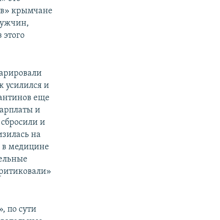
тов» крымчане
мужчин,
 этого
ларировали
ж усилился и
тантинов еще
зарплаты и
 сбросили и
изилась на
у в медицине
тельные
критиковали»
, по сути