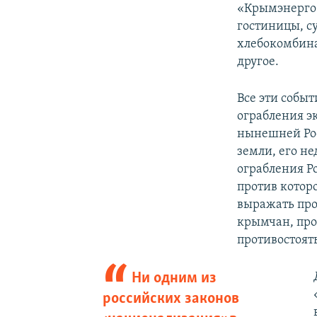
«Крымэнерго»
гостиницы, с
хлебокомбина
другое.
Все эти собы
ограбления э
нынешней Рос
земли, его н
ограбления Р
против которо
выражать прот
крымчан, прот
противостоять
Ни одним из
российских законов