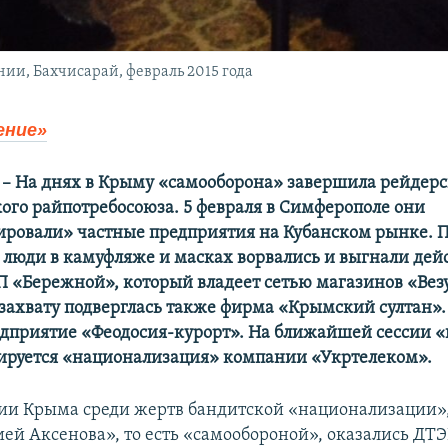
и, Бахчисарай, февраль 2015 года
ение»
– На днях в Крыму «самооборона» завершила рейдерс
ого райпотребосоюза. 5 февраля в Симферополе они
ровали» частные предприятия на Кубанском рынке. 
люди в камуфляже и масках ворвались и выгнали дей
П «Бережной», который владеет сетью магазинов «Вез
захвату подверглась также фирма «Крымский султан».
дприятие «Феодосия-курорт». На ближайшей сессии «г
ируется «национализация» компании «Укртелеком».
ии Крыма среди жертв бандитской «национализации»
ей Аксенова», то есть «самообороной», оказались ДТ