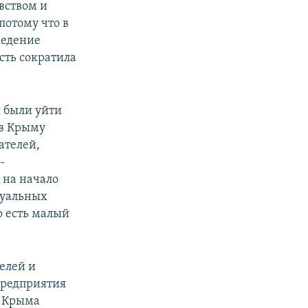
вством и
потому что в
ведение
ть сократила
 были уйти
 в Крыму
ателей,
-
и на начало
дуальных
о есть малый
елей и
предприятия
я Крыма