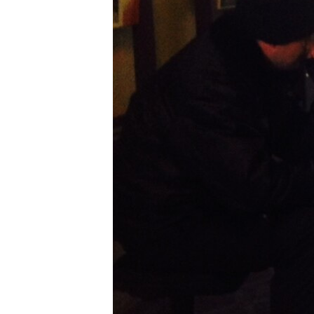
ПОБЕДИТЕЛЕЙ НЕ СУДЯТ?
КРЫМ.НЕПОКОРЕННЫЙ
ELIFBE
УКРАИНСКАЯ ПРОБЛЕМА КРЫМА