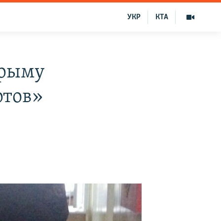
УКР
КТА
Крыму
ртов»