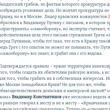
бандитский грабеж, по фактам которого прокуратура 
возбуждать уголовные дела. Но молчит прокуратура не 
Крыму, но и в Москве. Лидер крымских коммунистов
обратился к Владимиру Путину с письмом, в котором п
«приструнить» «самооборону», но эксперты считают, ч
действительная цель этого письма стремление Грача «
перед Путиным, чтобы тот знал, что есть в Крыму такой
ведь Грач с его опытом не может не понимать, что Пут
«самооборону» все знает, и грабит она с его ведома.
Подтверждается правило – чужие территории аннекси
того, чтобы создать их обитателям райскую жизнь, а 
для того, чтобы грабить их в собственных интересах. И
же Москве понадобился Крым? Не для того же, чтобы
облагодетельствовать деньгами и имперской лаской? 
Крыма»
Владимир Константинов
уже несколько недель н
ю раньше говорил к месту и не к месту – «Крымчанам 
новым российским стандартам». Теперь он «стесняется