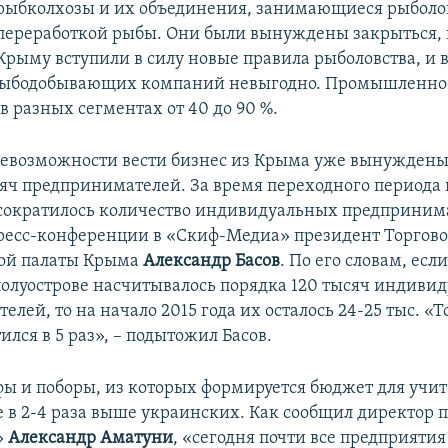
рыбколхозы и их объединения, занимающиеся рыболо
переработкой рыбы. Они были вынуждены закрыться, 
Крыму вступили в силу новые правила рыболовства, и 
 рыбодобывающих компаний невыгодно. Промышленнос
в разных сегментах от 40 до 90 %.
евозможности вести бизнес из Крыма уже вынуждены
сяч предпринимателей. За время переходного периода
сократилось количество индивидуальных предприним
ресс-конференции в «Скиф-Медиа» президент Торгово
й палаты Крыма
Александр Басов
. По его словам, есл
 полуострове насчитывалось порядка 120 тысяч индиви
лей, то на начало 2015 года их осталось 24-25 тыс. «Т
ился в 5 раз», – подытожил Басов.
ы и поборы, из которых формируется бюджет для учит
е в 2-4 раза выше украинских. Как сообщил директор 
»
Александр Аматуни
, «сегодня почти все предприяти