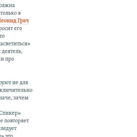
должна
только в
Леонид Грач
росит его
то
засветиться»
 деятель,
ин про
руют не для
исключительно
наче, зачем
«Спикер»
е повторяет
следует
» это