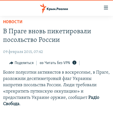
Доступность
ссылки
Вернуться
НОВОСТИ
к
НОВОСТИ
В Праге вновь пикетировали
основному
СПЕЦПРОЕКТЫ
содержанию
посольство России
ВОДА
Вернутся
ГРУЗ 200
к
09 февраля 2015, 07:42
ИСТОРИЯ
КАРТА ВОЕННЫХ ОБЪЕКТОВ КРЫМА
главной
ЕЩЕ
Поделиться
Читать без VPN
11 ЛЕТ ОККУПАЦИИ КРЫМА. 11 ИСТОРИЙ СОПРОТИВЛЕНИЯ
навигации
Вернутся
РАДІО СВОБОДА
Более полусотни активистов в воскресенье, в Праге,
ИНТЕРАКТИВ
к
разложили десятиметровый флаг Украины
КАК ОБОЙТИ БЛОКИРОВКУ
ИНФОГРАФИКА
поиску
напротив посольства России. Люди требовали
ТЕЛЕПРОЕКТ КРЫМ.РЕАЛИИ
«прекратить путинскую оккупацию» и
Українською
предоставить Украине оружие, сообщает
Радіо
СОВЕТЫ ПРАВОЗАЩИТНИКОВ
Qırımtatar
Свобода
.
ПРОПАВШИЕ БЕЗ ВЕСТИ