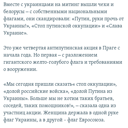
Вместе с украинцами на митинг вышли чехи и
ПРИСОЕДИНЯЙТЕСЬ!
ПОБЕДИТЕЛЕЙ НЕ СУДЯТ?
–
белорусы
с собственными национальными
КРЫМ.НЕПОКОРЕННЫЙ
флагами, они скандировали: «Путин, руки прочь от
Украины!», «Стоп путинской оккупации» и «Слава
ELIFBE
Украине».
УКРАИНСКАЯ ПРОБЛЕМА КРЫМА
Все сайты RFE/RL
Это уже четвертая антипутинская акция в Праге с
–
начала года. Но первая
с разложением
гигантского желто-голубого флага и требованиями
о вооружении.
«Мы сегодня пришли сказать« стоп оккупации»,
«долой российские войска», «долой Путина из
Украины». Больше мы не хотим таких братьев,
–
соседей, таких помощников!»,
сказала одна из
участниц акции. Женщина держала в одной руке
флаг Украины, а в другой – флаг Евросоюза.