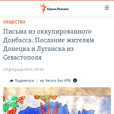
Доступность
ссылки
Вернуться
ОБЩЕСТВО
к
НОВОСТИ
Письма из оккупированного
основному
СПЕЦПРОЕКТЫ
содержанию
Донбасса. Послание жителям
ВОДА
Вернутся
ГРУЗ 200
Донецка и Луганска из
к
ИСТОРИЯ
КАРТА ВОЕННЫХ ОБЪЕКТОВ КРЫМА
Севастополя
главной
ЕЩЕ
11 ЛЕТ ОККУПАЦИИ КРЫМА. 11 ИСТОРИЙ СОПРОТИВЛЕНИЯ
навигации
09 февраля 2015, 08:55
Вернутся
РАДІО СВОБОДА
ИНТЕРАКТИВ
к
Поделиться
Читать без VPN
КАК ОБОЙТИ БЛОКИРОВКУ
ИНФОГРАФИКА
поиску
ТЕЛЕПРОЕКТ КРЫМ.РЕАЛИИ
Українською
СОВЕТЫ ПРАВОЗАЩИТНИКОВ
Qırımtatar
ПРОПАВШИЕ БЕЗ ВЕСТИ