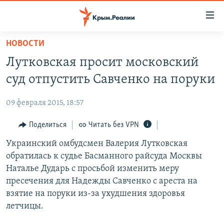
Доступность
ссылки
Вернуться
НОВОСТИ
к
НОВОСТИ
Лутковская просит московский
основному
СПЕЦПРОЕКТЫ
содержанию
суд отпустить Савченко на поруки
ВОДА
Вернутся
ГРУЗ 200
к
09 февраля 2015, 18:57
ИСТОРИЯ
КАРТА ВОЕННЫХ ОБЪЕКТОВ КРЫМА
главной
ЕЩЕ
Поделиться
Читать без VPN
11 ЛЕТ ОККУПАЦИИ КРЫМА. 11 ИСТОРИЙ СОПРОТИВЛЕНИЯ
навигации
Вернутся
РАДІО СВОБОДА
Украинский омбудсмен Валерия Лутковская
ИНТЕРАКТИВ
к
обратилась к судье Басманного райсуда Москвы
КАК ОБОЙТИ БЛОКИРОВКУ
ИНФОГРАФИКА
поиску
Наталье Дударь с просьбой изменить меру
ТЕЛЕПРОЕКТ КРЫМ.РЕАЛИИ
пресечения для Надежды Савченко с ареста на
Українською
взятие на поруки из-за ухудшения здоровья
СОВЕТЫ ПРАВОЗАЩИТНИКОВ
Qırımtatar
летчицы.
ПРОПАВШИЕ БЕЗ ВЕСТИ