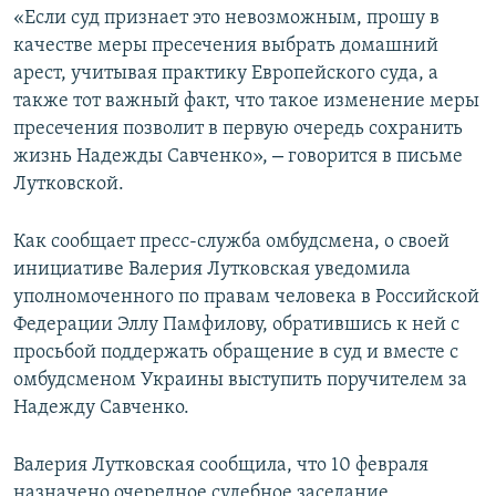
«Если суд признает это невозможным, прошу в
ПРИСОЕДИНЯЙТЕСЬ!
ПОБЕДИТЕЛЕЙ НЕ СУДЯТ?
качестве меры пресечения выбрать домашний
КРЫМ.НЕПОКОРЕННЫЙ
арест, учитывая практику Европейского суда, а
также тот важный факт, что такое изменение меры
ELIFBE
пресечения позволит в первую очередь сохранить
УКРАИНСКАЯ ПРОБЛЕМА КРЫМА
–
жизнь Надежды Савченко»,
говорится в письме
Все сайты RFE/RL
Лутковской.
Как сообщает пресс-служба омбудсмена, о своей
инициативе Валерия Лутковская уведомила
уполномоченного по правам человека в Российской
Федерации Эллу Памфилову, обратившись к ней с
просьбой поддержать обращение в суд и вместе с
омбудсменом Украины выступить поручителем за
Надежду Савченко.
Валерия Лутковская сообщила, что 10 февраля
назначено очередное судебное заседание