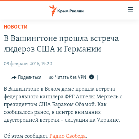
Доступность
ссылки
Вернуться
НОВОСТИ
к
НОВОСТИ
В Вашингтоне прошла встреча
основному
СПЕЦПРОЕКТЫ
содержанию
лидеров США и Германии
ВОДА
Вернутся
ГРУЗ 200
к
09 февраля 2015, 19:20
ИСТОРИЯ
КАРТА ВОЕННЫХ ОБЪЕКТОВ КРЫМА
главной
ЕЩЕ
Поделиться
Читать без VPN
11 ЛЕТ ОККУПАЦИИ КРЫМА. 11 ИСТОРИЙ СОПРОТИВЛЕНИЯ
навигации
Вернутся
РАДІО СВОБОДА
В Вашингтоне в Белом доме прошла встреча
ИНТЕРАКТИВ
к
федерального канцлера ФРГ Ангелы Меркель с
КАК ОБОЙТИ БЛОКИРОВКУ
ИНФОГРАФИКА
поиску
президентом США Бараком Обамой. Как
ТЕЛЕПРОЕКТ КРЫМ.РЕАЛИИ
сообщалось ранее, в центре внимания
Українською
двусторонней встречи – ситуация на Украине.
СОВЕТЫ ПРАВОЗАЩИТНИКОВ
Qırımtatar
ПРОПАВШИЕ БЕЗ ВЕСТИ
Об этом сообщает
Радио Свобода
.