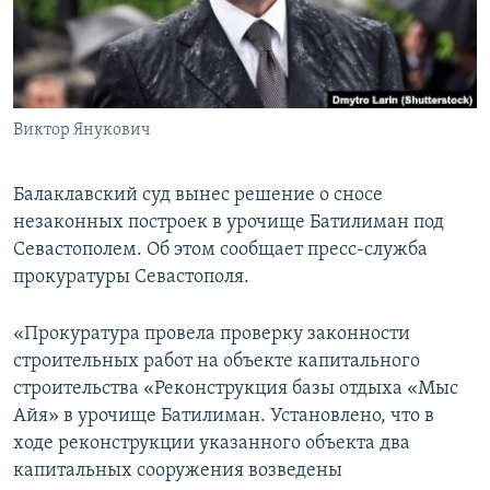
ПРИСОЕДИНЯЙТЕСЬ!
ПОБЕДИТЕЛЕЙ НЕ СУДЯТ?
КРЫМ.НЕПОКОРЕННЫЙ
ELIFBE
Виктор Янукович
УКРАИНСКАЯ ПРОБЛЕМА КРЫМА
Все сайты RFE/RL
Балаклавский суд вынес решение о сносе
незаконных построек в урочище Батилиман под
Севастополем. Об этом сообщает пресс-служба
прокуратуры Севастополя.
«Прокуратура провела проверку законности
строительных работ на объекте капитального
строительства «Реконструкция базы отдыха «Мыс
Айя» в урочище Батилиман. Установлено, что в
ходе реконструкции указанного объекта два
капитальных сооружения возведены