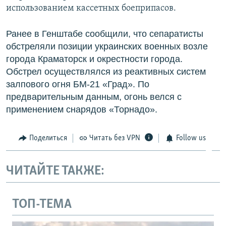
использованием кассетных боеприпасов.
ПРИСОЕДИНЯЙТЕСЬ!
ПОБЕДИТЕЛЕЙ НЕ СУДЯТ?
КРЫМ.НЕПОКОРЕННЫЙ
Ранее в Генштабе сообщили, что сепаратисты
обстреляли позиции украинских военных возле
ELIFBE
города Краматорск и окрестности города.
УКРАИНСКАЯ ПРОБЛЕМА КРЫМА
Обстрел осуществлялся из реактивных систем
Все сайты RFE/RL
залпового огня БМ-21 «Град». По
предварительным данным, огонь велся с
применением снарядов «Торнадо».
Поделиться
Читать без VPN
Follow us
ЧИТАЙТЕ ТАКЖЕ:
ТОП-ТЕМА