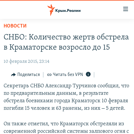
Доступность
ссылки
Вернуться
НОВОСТИ
к
НОВОСТИ
СНБО: Количество жертв обстрела
основному
СПЕЦПРОЕКТЫ
содержанию
в Краматорске возросло до 15
ВОДА
Вернутся
ГРУЗ 200
к
10 февраля 2015, 23:14
ИСТОРИЯ
КАРТА ВОЕННЫХ ОБЪЕКТОВ КРЫМА
главной
ЕЩЕ
Поделиться
Читать без VPN
11 ЛЕТ ОККУПАЦИИ КРЫМА. 11 ИСТОРИЙ СОПРОТИВЛЕНИЯ
навигации
Вернутся
РАДІО СВОБОДА
Секретарь СНБО Александр Турчинов сообщил, что
ИНТЕРАКТИВ
к
по предварительным данным, в результате
КАК ОБОЙТИ БЛОКИРОВКУ
ИНФОГРАФИКА
поиску
обстрела боевиками города Краматорск 10 февраля
–
ТЕЛЕПРОЕКТ КРЫМ.РЕАЛИИ
погибли 15 человек и 63 ранены, из них
5 детей.
Українською
СОВЕТЫ ПРАВОЗАЩИТНИКОВ
Qırımtatar
Он также отметил, что Краматорск обстреляли из
ПРОПАВШИЕ БЕЗ ВЕСТИ
современной российской системы залпового огня с