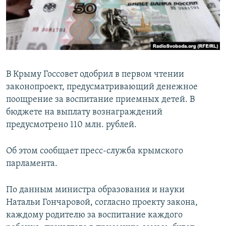
ПРИСОЕДИНЯЙТЕСЬ!
ПОБЕДИТЕЛЕЙ НЕ СУДЯТ?
КРЫМ.НЕПОКОРЕННЫЙ
ELIFBE
УКРАИНСКАЯ ПРОБЛЕМА КРЫМА
В Крыму Госсовет одобрил в первом чтении
Все сайты RFE/RL
законопроект, предусматривающий денежное
поощрение за воспитание приемных детей. В
бюджете на выплату вознаграждений
предусмотрено 110 млн. рублей.
Об этом сообщает пресс-служба крымского
парламента.
По данным министра образования и науки
Натальи Гончаровой, согласно проекту закона,
каждому родителю за воспитание каждого