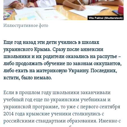
ПРИСОЕДИНЯЙТЕСЬ!
ПОБЕДИТЕЛЕЙ НЕ СУДЯТ?
КРЫМ.НЕПОКОРЕННЫЙ
ELIFBE
Иллюстративное фото
УКРАИНСКАЯ ПРОБЛЕМА КРЫМА
Еще год назад эти дети учились в школах
Все сайты RFE/RL
украинского Крыма. Сразу после аннексии
школьники и их родители оказались на распутье –
либо продолжать обучение по законам оккупантов,
либо ехать на материковую Украину. Последних,
кстати, было немало.
Если в прошлом году школьники заканчивали
учебный год еще по украинским учебникам и
украинской программе, то уже с первого сентября
2014 года крымские ученики столкнулись с
российскими стандартами образования. Именно с