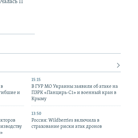
чалась 11
15:15
 в
В ГУР МО Украины заявили об атаке на
огибшие и
ПЗРК «Панцирь-С1» и военный кран в
Крыму
13:50
екторов
Россия: Wildberries включила в
оизводству
страхование риски атак дронов
р»