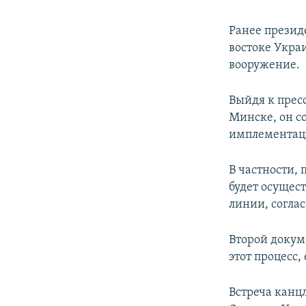
Ранее презид
востоке Укр
вооружение.
Выйдя к прес
Минске, он с
имплементац
В частности,
будет осущес
линии, согла
Второй докум
этот процесс,
Встреча канц