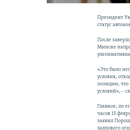
Президент Ук
статус автон
После заверше
Минске напря
ультимативны
«Это было не
условия, отх
позицию, что
условий», – 
Главное, по е
часов 15 фев
заявил Пороше
залпового огн