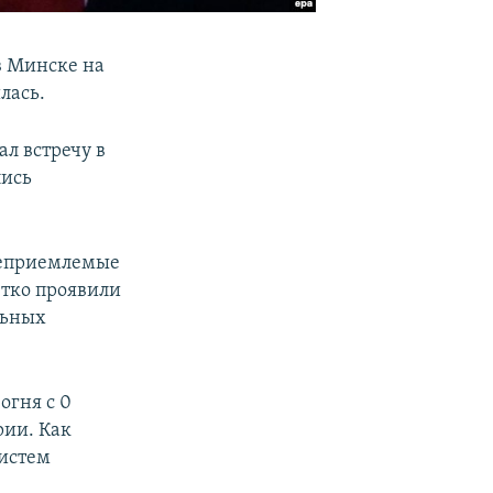
в Минске на
лась.
ал встречу в
лись
неприемлемые
етко проявили
льных
огня с 0
рии. Как
систем