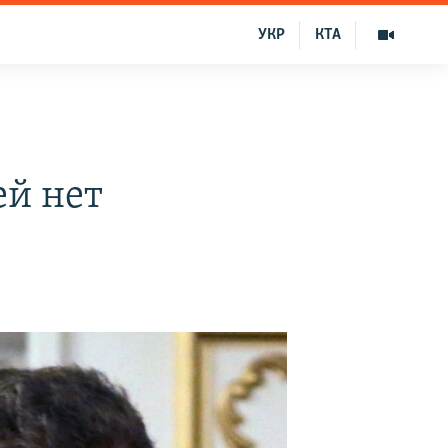
УКР
КТА
ей нет