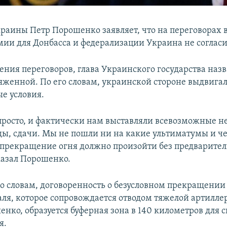
раины Петр Порошенко заявляет, что на переговорах 
омии для Донбасса и федерализации Украина не согласи
ния переговоров, глава Украинского государства назв
женной. По его словам, украинской стороне выдвига
е условия.
просто, и фактически нам выставляли всевозможные 
оды, сдачи. Мы не пошли ни на какие ультиматумы и ч
 прекращение огня должно произойти без предварите
сказал Порошенко.
го словам, договоренность о безусловном прекращении 
раля, которое сопровождается отводом тяжелой артилле
нко, образуется буферная зона в 140 километров для 
я.