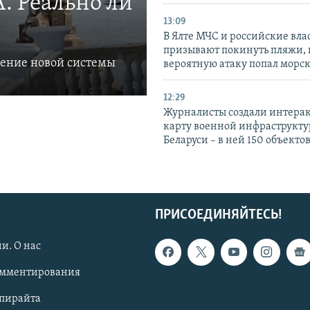
. Реально ли
13:09
В Ялте МЧС и российские вла
призывают покинуть пляжи, 
ление новой системы
вероятную атаку попал морс
12:29
Журналисты создали интера
карту военной инфраструкт
Беларуси – в ней 150 объекто
ПРИСОЕДИНЯЙТЕСЬ!
и. О нас
омментирования
опирайта