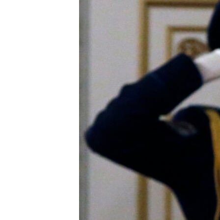
ПОБЕДИТЕЛЕЙ НЕ СУДЯТ?
КРЫМ.НЕПОКОРЕННЫЙ
ELIFBE
УКРАИНСКАЯ ПРОБЛЕМА КРЫМА