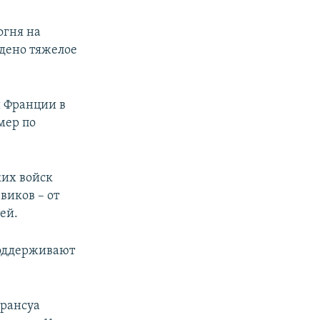
огня на
едено тяжелое
и Франции в
мер по
ких войск
виков – от
ей.
поддерживают
Франсуа