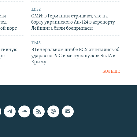
12:52
сти
СМИ: в Германии отрицают, что на
под
борту украинского Ан-124 в аэропорту
кой порт
Лейпцига были боеприпасы
11:45
ктивную
В Генеральном штабе ВСУ отчитались об
уры
ударах по РЛС и месту запусков БпЛА в
в
Крыму
БОЛЬШЕ