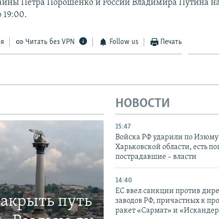
аины Петра Порошенко и России Владимира Путина на
 19:00.
ся
Читать без VPN
Follow us
Печать
НОВОСТИ
15:47
Войска РФ ударили по Изюму
Харьковской области, есть п
пострадавшие – власти
14:40
ЕС ввел санкции против дир
закрыть путь
заводов РФ, причастных к пр
ракет «Сармат» и «Исканде