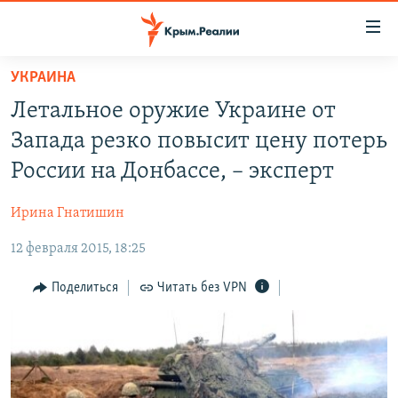
Доступность
ссылки
Вернуться
УКРАИНА
к
НОВОСТИ
Летальное оружие Украине от
основному
СПЕЦПРОЕКТЫ
содержанию
Запада резко повысит цену потерь
ВОДА
Вернутся
ГРУЗ 200
России на Донбассе, – эксперт
к
ИСТОРИЯ
КАРТА ВОЕННЫХ ОБЪЕКТОВ КРЫМА
главной
Ирина Гнатишин
ЕЩЕ
11 ЛЕТ ОККУПАЦИИ КРЫМА. 11 ИСТОРИЙ СОПРОТИВЛЕНИЯ
навигации
Вернутся
12 февраля 2015, 18:25
РАДІО СВОБОДА
ИНТЕРАКТИВ
к
КАК ОБОЙТИ БЛОКИРОВКУ
ИНФОГРАФИКА
Поделиться
Читать без VPN
поиску
ТЕЛЕПРОЕКТ КРЫМ.РЕАЛИИ
Українською
СОВЕТЫ ПРАВОЗАЩИТНИКОВ
Qırımtatar
ПРОПАВШИЕ БЕЗ ВЕСТИ