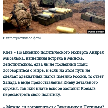
ПРИСОЕДИНЯЙТЕСЬ!
ПОБЕДИТЕЛЕЙ НЕ СУДЯТ?
КРЫМ.НЕПОКОРЕННЫЙ
ELIFBE
УКРАИНСКАЯ ПРОБЛЕМА КРЫМА
Все сайты RFE/RL
Иллюстративное фото
Киев – По мнению политического эксперта Андрея
Миселюка, нынешняя встреча в Минске,
действительно, едва ли не последний шанс
договориться о мире, и если на этом пути не
сделает адекватных шагов именно Россия, то ответ
Запада в виде предоставления Киеву летального
оружия, так или иначе вскоре заставит Кремль
пересмотреть свою политику.
– Можно ли договориться с Владимиром Путиным?