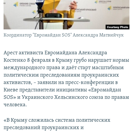
ПРИСОЕДИНЯЙТЕСЬ!
ПОБЕДИТЕЛЕЙ НЕ СУДЯТ?
КРЫМ.НЕПОКОРЕННЫЙ
ELIFBE
Координатор "Евромайдан SOS" Александра Матвийчук
УКРАИНСКАЯ ПРОБЛЕМА КРЫМА
Все сайты RFE/RL
Арест активиста Евромайдана Александра
Костенко 8 февраля в Крыму грубо нарушает нормы
международного права и даёт старт масштабным
политическим преследованиям проукраинских
активистов, – заявили на пресс-конференции в
Киеве представители инициативы «Евромайдан
SOS» и Украинского Хельсинского союза по правам
человека.
«В Крыму сложилась система политических
преследований проукраинских и