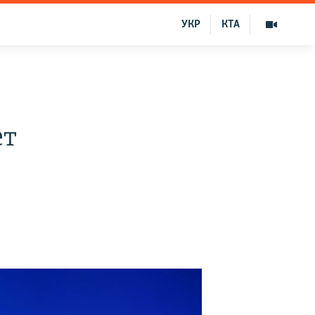
УКР
КТА
ет