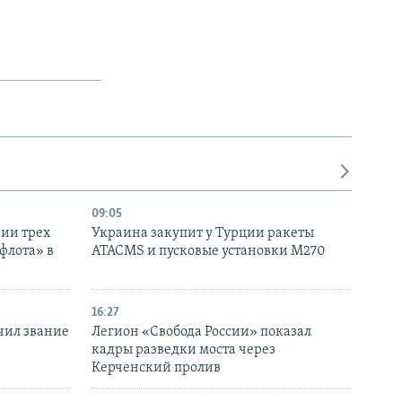
09:05
нии трех
Украина закупит у Турции ракеты
флота» в
ATACMS и пусковые установки M270
16:27
чил звание
Легион «Свобода России» показал
кадры разведки моста через
Керченский пролив