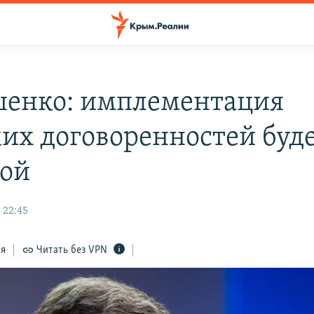
енко: имплементация
их договоренностей буд
ой
 22:45
ся
Читать без VPN