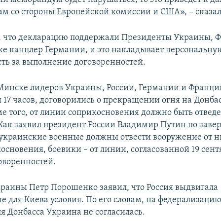
м со стороны Европейской комиссии и США», – сказал
 что декларацию поддержали Президенты Украины, 
кже канцлер Германии, и это накладывает персональну
сть за выполнение договоренностей.
 Минске лидеров Украины, России, Германии и Франци
 17 часов, договорились о прекращении огня на Донбас
ме того, от линии соприкосновения должно быть отвед
Как заявил президент России Владимир Путин по зав
 украинские военные должны отвести вооружение от
основения, боевики – от линии, согласованной 19 сент
оворенностей.
раины Петр Порошенко заявил, что Россия выдвигала
 для Киева условия. По его словам, на федерализаци
я Донбасса Украина не согласилась.