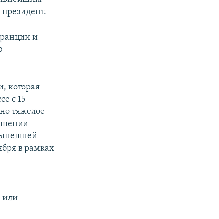
 президент.
Франции и
ю
и, которая
се с 15
ено тяжелое
ершении
 нынешней
ября в рамках
ю или