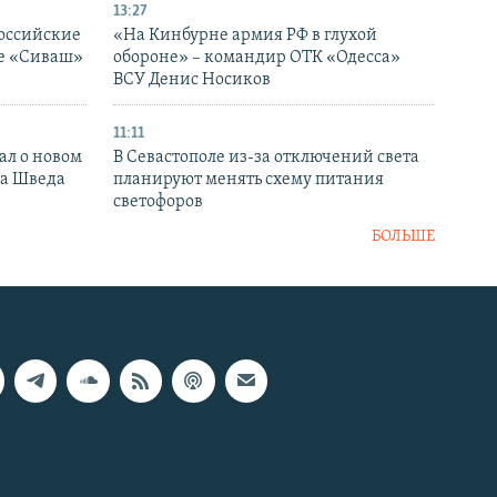
13:27
оссийские
«На Кинбурне армия РФ в глухой
ке «Сиваш»
обороне» – командир ОТК «Одесса»
ВСУ Денис Носиков
11:11
ал о новом
В Севастополе из-за отключений света
ка Шведа
планируют менять схему питания
светофоров
БОЛЬШЕ