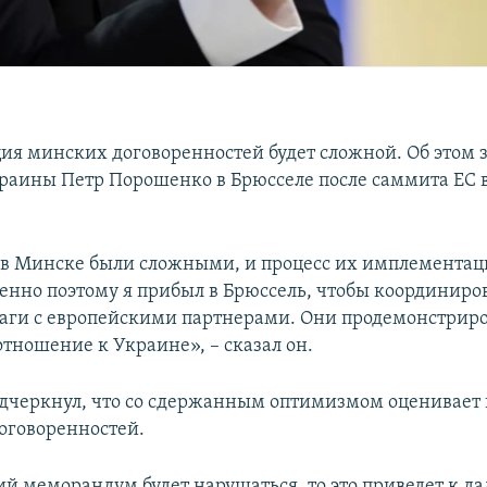
я минских договоренностей будет сложной. Об этом 
раины Петр Порошенко в Брюсселе после саммита ЕС в
в Минске были сложными, и процесс их имплементац
нно поэтому я прибыл в Брюссель, чтобы координиро
ги с европейскими партнерами. Они продемонстрир
отношение к Украине», – сказал он.
дчеркнул, что со сдержанным оптимизмом оценивает
оговоренностей.
й меморандум будет нарушаться, то это приведет к 