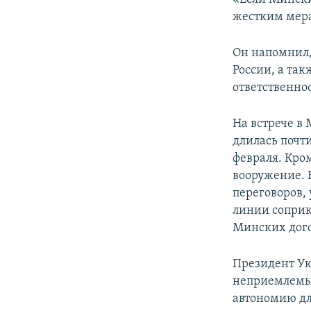
жестким мера
Он напомнил,
России, а та
ответственно
На встрече в
длилась почти
февраля. Кро
вооружение. 
переговоров,
линии соприк
Минских дог
Президент Ук
неприемлемые
автономию дл