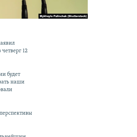
заявил
 четверг 12
ии будет
вать наши
овали
 перспективы
дальнейшим