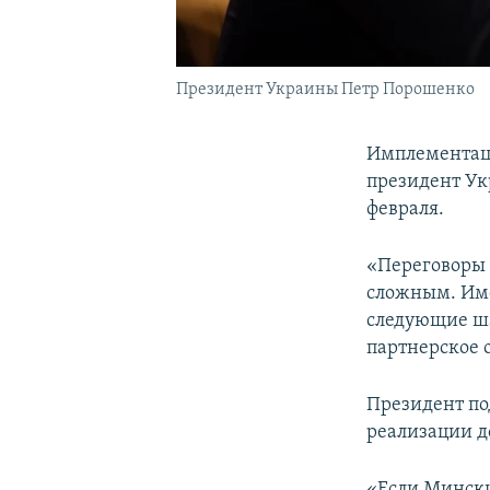
Президент Украины Петр Порошенко
Имплементаци
президент Ук
февраля.
«Переговоры 
сложным. Име
следующие ша
партнерское 
Президент по
реализации д
«Если Мински