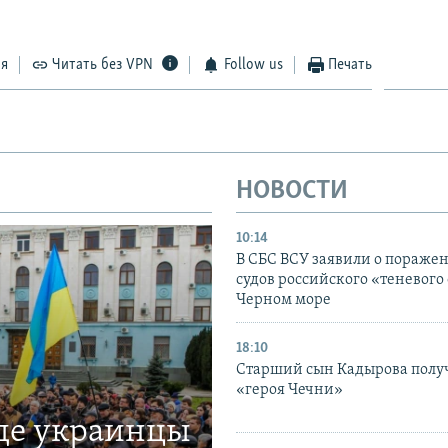
ся
Читать без VPN
Follow us
Печать
НОВОСТИ
10:14
В СБС ВСУ заявили о пораже
судов российского «теневого 
Черном море
18:10
Старший сын Кадырова полу
«героя Чечни»
где украинцы