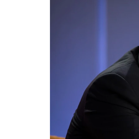
ПОБЕДИТЕЛЕЙ НЕ СУДЯТ?
КРЫМ.НЕПОКОРЕННЫЙ
ELIFBE
УКРАИНСКАЯ ПРОБЛЕМА КРЫМА