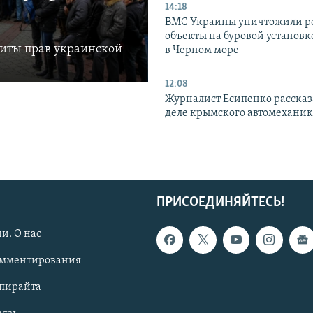
14:18
ВМС Украины уничтожили р
объекты на буровой установ
щиты прав украинской
в Черном море
12:08
Журналист Есипенко рассказ
деле крымского автомехани
ПРИСОЕДИНЯЙТЕСЬ!
и. О нас
омментирования
опирайта