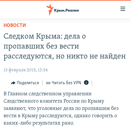
Доступность
ссылки
Вернуться
НОВОСТИ
к
НОВОСТИ
Следком Крыма: дела о
основному
СПЕЦПРОЕКТЫ
содержанию
пропавших без вести
ВОДА
Вернутся
ГРУЗ 200
расследуются, но никто не найден
к
ИСТОРИЯ
КАРТА ВОЕННЫХ ОБЪЕКТОВ КРЫМА
главной
13 февраля 2015, 13:34
ЕЩЕ
11 ЛЕТ ОККУПАЦИИ КРЫМА. 11 ИСТОРИЙ СОПРОТИВЛЕНИЯ
навигации
Вернутся
Поделиться
Читать без VPN
РАДІО СВОБОДА
ИНТЕРАКТИВ
к
В Главном следственном управлении
КАК ОБОЙТИ БЛОКИРОВКУ
ИНФОГРАФИКА
поиску
Следственного комитета России по Крыму
ТЕЛЕПРОЕКТ КРЫМ.РЕАЛИИ
заявляют, что уголовные дела по пропавшим без
Українською
вести в Крыму расследуются, однако говорить о
СОВЕТЫ ПРАВОЗАЩИТНИКОВ
Qırımtatar
каких-либо результатах рано.
ПРОПАВШИЕ БЕЗ ВЕСТИ