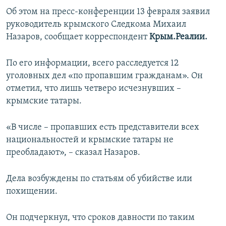
ПРИСОЕДИНЯЙТЕСЬ!
ПОБЕДИТЕЛЕЙ НЕ СУДЯТ?
Об этом на пресс-конференции 13 февраля заявил
руководитель крымского Следкома Михаил
КРЫМ.НЕПОКОРЕННЫЙ
Назаров, сообщает корреспондент
Крым.Реалии.
ELIFBE
По его информации, всего расследуется 12
УКРАИНСКАЯ ПРОБЛЕМА КРЫМА
уголовных дел «по пропавшим гражданам». Он
Все сайты RFE/RL
отметил, что лишь четверо исчезнувших –
крымские татары.
«В числе – пропавших есть представители всех
национальностей и крымские татары не
преобладают», – сказал Назаров.
Дела возбуждены по статьям об убийстве или
похищении.
Он подчеркнул, что сроков давности по таким