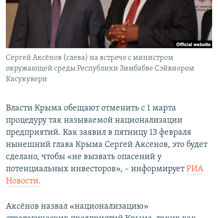
ПРИСОЕДИНЯЙТЕСЬ!
ПОБЕДИТЕЛЕЙ НЕ СУДЯТ?
КРЫМ.НЕПОКОРЕННЫЙ
ELIFBE
Сергей Аксёнов (слева) на встрече с министром
УКРАИНСКАЯ ПРОБЛЕМА КРЫМА
окружающей среды Республики Зимбабве Сэйвиором
Все сайты RFE/RL
Касукувери
Власти Крыма обещают отменить с 1 марта
процедуру так называемой национализации
предприятий. Как заявил в пятницу 13 февраля
нынешний глава Крыма Сергей Аксенов, это будет
сделано, чтобы «не вызвать опасений у
потенциальных инвесторов», – информирует
РИА
Новости.
Аксёнов назвал «национализацию»