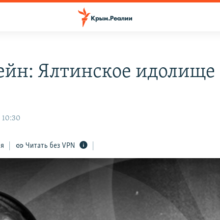
йн: Ялтинское идолище
 10:30
ся
Читать без VPN