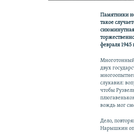
Памятники нер
такое случает
сиюминутная 
торжественно 
февраля 1945
Многотонный 
двух государс
многоопытней
слукавил: во
чтобы Рузвель
плюгавенькому
вождь мог см
Дело, повтор
Нарышкин опр