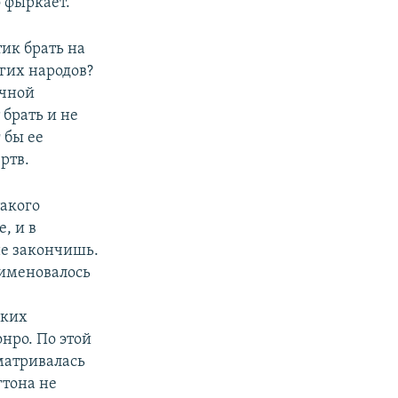
о фыркает.
ик брать на
гих народов?
ичной
 брать и не
 бы ее
ртв.
такого
, и в
не закончишь.
 именовалось
ских
нро. По этой
матривалась
гтона не