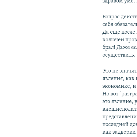
здравом уме.
Вопрос дейст
себя обязате
Да еще после
колючей пров
брал! Даже ес
осуществить.
Это не значит
явления, как 
экономике, и
Но вот "разг
это явление, 
внешнеполит
представлени
последней до
как задворки