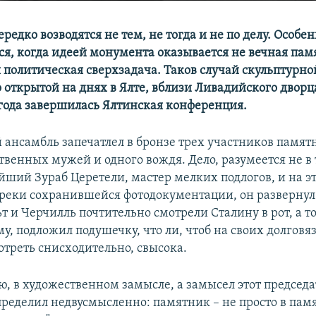
едко возводятся не тем, не тогда и не по делу. Особен
ся, когда идеей монумента оказывается не вечная памя
политическая сверхзадача. Таков случай скульптурно
открытой на днях в Ялте, вблизи Ливадийского дворца,
 года завершилась Ялтинская конференция.
ансамбль запечатлел в бронзе трех участников памятн
твенных мужей и одного вождя. Дело, разумеется не в 
ший Зураб Церетели, мастер мелких подлогов, и на эт
преки сохранившейся фотодокументации, он развернул 
т и Черчилль почтительно смотрели Сталину в рот, а т
, подложил подушечку, что ли, чтоб на своих долговя
отреть снисходительно, свысока.
яю, в художественном замысле, а замысел этот председ
еделил недвусмысленно: памятник – не просто в памят