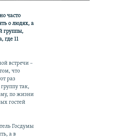
но часто
ть о людях, а
й группы,
 где 11
ой встречи –
том, что
от раз
группу так,
ому, по жизни
зых гостей
атель Госдумы
ь, а в