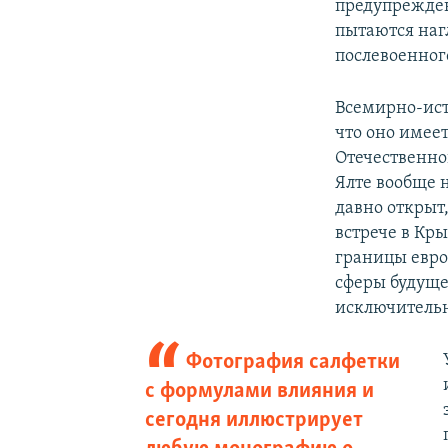
предупрежден
пытаются наг
послевоенног
Всемирно-ист
что оно имее
Отечественной
Ялте вообще н
давно открыт,
встрече в Кр
границы евро
сферы будуще
исключительн
Фотография салфетки
с формулами влияния и
сегодня иллюстрирует