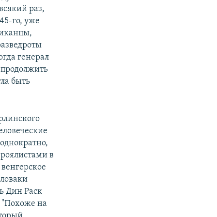
всякий раз,
45-го, уже
риканцы,
разведроты
огда генерал
я продолжить
гла быть
ерлинского
человеческие
еоднократно,
 роялистами в
, венгерское
словаки
ь Дин Раск
 "Похоже на
оторый