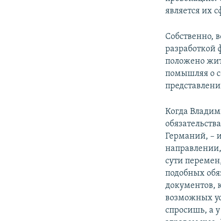
является их с
Собственно, 
разработкой 
положено жит
помышляя о с
представлени
Когда Владим
обязательств
Германий, – 
направлении, 
сути перемен,
подобных обя
документов, 
возможных ус
спросишь, а у