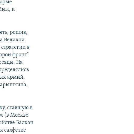
торые
йны, и
ять, решив,
ла Великой
 стратегии в
торой фронт"
есяцы. На
определялись
ных армий,
 Нарышкина,
ку, ставшую в
м (в Москве
ройстве Балкан
я салфетке