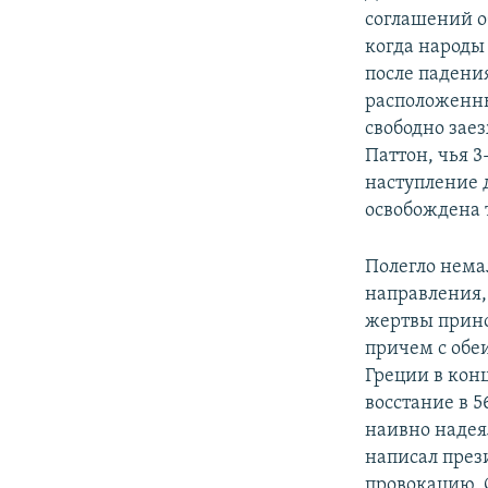
соглашений о
когда народы 
после падени
расположенны
свободно заез
Паттон, чья 
наступление д
освобождена 
Полегло нема
направления, 
жертвы прино
причем с обе
Греции в конц
восстание в 5
наивно надея
написал през
провокацию. 