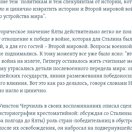
ие тем "политикам и тем спекулянтам от истории, ко
ло и цинично извратить историю и Второй мировой во
о устройства мира".
орическое значение Ялты действительно легко не пон
т отношение к победе в войне, которая для Сталина бы
, а для его гостей – Второй мировой. Вопросы военной
е поднимались. К тому моменту все уже было ясно: "в
 война на излете, Гитлеру оставалось жить считаные м
ыму утрясались детали послевоенного передела мира: 
пейских государств, линии размежевания победонос
го влияния. Вот это как раз делалось, говоря словами
о нагло и цинично.
Уинстон Черчилль в своих воспоминаниях описал сцен
историографии хрестоматийной: обсуждая со Сталины
за полгода до Ялты) роль стран-победительниц в обуст
после их освобождения, он набросал на подвернувшейс