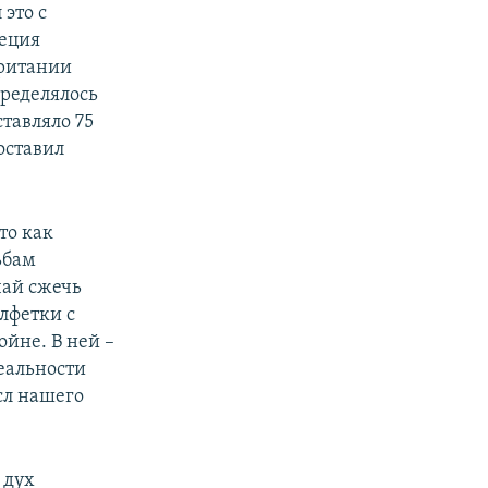
это с
реция
британии
пределялось
ставляло 75
оставил
то как
ьбам
чай сжечь
лфетки с
йне. В ней –
реальности
сл нашего
 дух