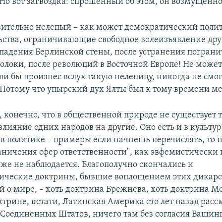
 Но вот загвоздка: спрошенный об этом, он возмущенн
вительно нелепый – как может демократический полит
льства, ограничивающие свободное волеизъявление дру
 падения Берлинской стены, после устранения погран
олоки, после революций в Восточной Европе! Не может
ли бы произнес вслух такую нелепицу, никогда не смог
 Потому что упырский дух Ялты был к тому времени ме
, конечно, что в общественной природе не существует 
влияние одних народов на другие. Оно есть и в культуре
 в политике – примеры если начнешь перечислять, то 
раничения сфер ответственности", как эвфемистически
уже не наблюдается. Благополучно скончались и
ические доктрины, бывшие воплощением этих дикар
й о мире, – хоть доктрина Брежнева, хоть доктрина Мо
ктрине, кстати, Латинская Америка сто лет назад расс
 Соединенных Штатов, ничего там без согласия Вашин