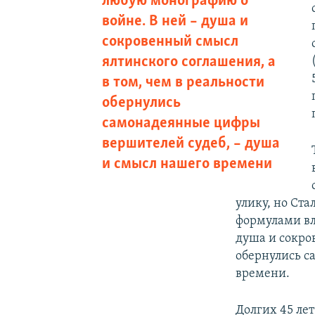
любую монографию о
войне. В ней – душа и
сокровенный смысл
ялтинского соглашения, а
в том, чем в реальности
обернулись
самонадеянные цифры
вершителей судеб, – душа
и смысл нашего времени
улику, но Ст
формулами вл
душа и сокро
обернулись с
времени.
Долгих 45 ле