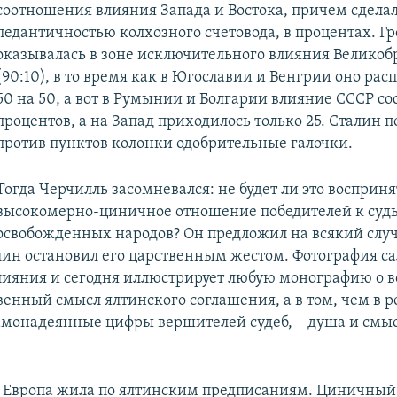
соотношения влияния Запада и Востока, причем сделал 
педантичностью колхозного счетовода, в процентах. Г
оказывалась в зоне исключительного влияния Велико
(90:10), в то время как в Югославии и Венгрии оно рас
50 на 50, а вот в Румынии и Болгарии влияние СССР со
процентов, а на Запад приходилось только 25. Сталин п
против пунктов колонки одобрительные галочки.
Тогда Черчилль засомневался: не будет ли это восприня
высокомерно-циничное отношение победителей к суд
освобожденных народов? Он предложил на всякий слу
алин остановил его царственным жестом. Фотография са
ияния и сегодня иллюстрирует любую монографию о во
венный смысл ялтинского соглашения, а в том, чем в 
амонадеянные цифры вершителей судеб, – душа и смы
т Европа жила по ялтинским предписаниям. Циничный