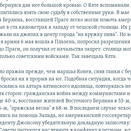
бернулся для нее большой кровью. О Ялте вспоминали 
пытались взять свою судьбу в собственные руки. В мае 
я Берлина, восставшей Праге легко могли помочь аме
е в ста километрах к западу от чешской столицы. Их 
жали на джипах в центр города "на кружку пива". Но к
3-я армия 6 мая вошла в Пльзень, попросил разрешени
о Праги, он получил от начальства запрет: столица мо
только советскими войсками. Так завещала Ялта.
ло пражан прежде, чем маршал Конев, сняв танки с б
бросил их в прорыв на юг. Подобная ситуация, когда 
сились на алтарь ялтинского идолища, повторялась н
их сторон: гражданская война между коммунистами и
е 40-х, восстание жителей Восточного Берлина в 53-м
6-м, "пражская весна" в 68-м. В последнем случае чехо
лись на помощь Запада, но американский госсекретар
иденту Джонсону убедительную докладную записочку:
Советы пытаются нас втянуть в конфликт в регионе, к