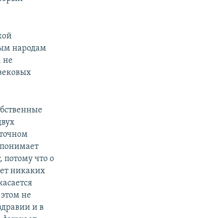
кой
лым народам
 не
евековых
обственные
двух
сточном
е понимает
 потому что о
Нет никаких
касается
 этом не
здравии и в