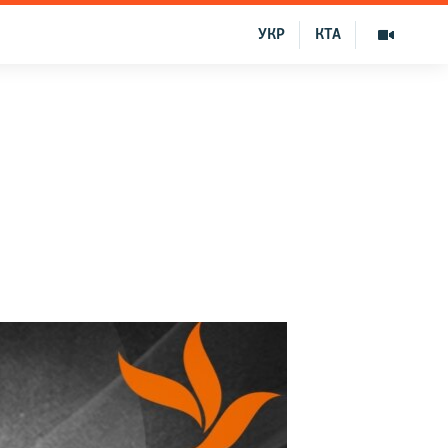
УКР
КТА