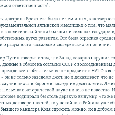
ферой ответственности".
вся доктрина Брежнева была не чем иным, как творчес
фундаментальной ялтинской мыслишки о том, что ма
ь в политической тени больших и сильных государств,
обственных путях развития. Это была отрыжка средн
й о разумности вассальско-сюзеренских отношений.
ир Путин говорит о том, что Запад коварно нарушил с
а, данные в обмен на согласие СССР с воссоединением 
и прежде всего обязательство не продвигать НАТО в во
– он не только заведомо лжет, но и доказывает, что н
 случившихся в Европе в последние десятилетия. Лжет,
зательствах исторической науке ничего не известно. 
которые подпирали бы столь дерзкую выдумку. Что же 
тных договоренностей, то у покойного Рейгана уже об
 бывшего канцлера Коля спросить можно, он в добром 