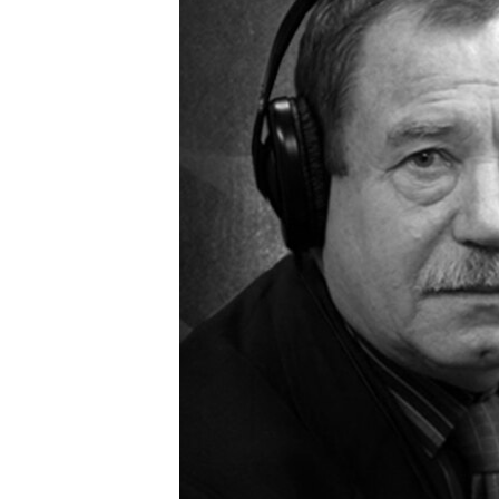
ПОБЕДИТЕЛЕЙ НЕ СУДЯТ?
КРЫМ.НЕПОКОРЕННЫЙ
ELIFBE
УКРАИНСКАЯ ПРОБЛЕМА КРЫМА