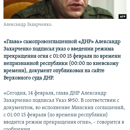
ПРИСОЕДИНЯЙТЕСЬ!
ПОБЕДИТЕЛЕЙ НЕ СУДЯТ?
КРЫМ.НЕПОКОРЕННЫЙ
Александр Захарченко.
ELIFBE
УКРАИНСКАЯ ПРОБЛЕМА КРЫМА
«Глава» самопровозглашенной «ДНР» Александр
Все сайты RFE/RL
Захарченко подписал указ о введении режима
прекращения огня с 01:00 15 февраля по времени
непризнанной республики (00:00 по киевскому
времени), документ опубликован на сайте
Верховного суда ДНР.
«Сегодня, 14 февраля, глава ДНР Александр
Захарченко подписал Указ №50. В соответствии с
документом, во исполнение Минских соглашений,
с 01:00 15 февраля (по времени республики)
вводится режим прекращения огня», – говорится в
сообщении.