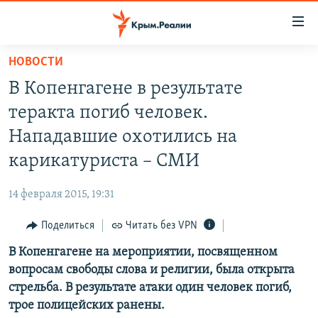
Доступность
ссылки
Вернуться
НОВОСТИ
к
НОВОСТИ
В Копенгагене в результате
основному
СПЕЦПРОЕКТЫ
содержанию
теракта погиб человек.
ВОДА
Вернутся
ГРУЗ 200
Нападавшие охотились на
к
ИСТОРИЯ
КАРТА ВОЕННЫХ ОБЪЕКТОВ КРЫМА
карикатуриста – СМИ
главной
ЕЩЕ
11 ЛЕТ ОККУПАЦИИ КРЫМА. 11 ИСТОРИЙ СОПРОТИВЛЕНИЯ
навигации
14 февраля 2015, 19:31
Вернутся
РАДІО СВОБОДА
ИНТЕРАКТИВ
к
Поделиться
Читать без VPN
КАК ОБОЙТИ БЛОКИРОВКУ
ИНФОГРАФИКА
поиску
В Копенгагене на мероприятии, посвященном
ТЕЛЕПРОЕКТ КРЫМ.РЕАЛИИ
Українською
вопросам свободы слова и религии, была открыта
СОВЕТЫ ПРАВОЗАЩИТНИКОВ
стрельба. В результате атаки один человек погиб,
Qırımtatar
трое полицейских ранены.
ПРОПАВШИЕ БЕЗ ВЕСТИ