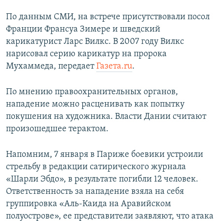
ПРИСОЕДИНЯЙТЕСЬ!
ПОБЕДИТЕЛЕЙ НЕ СУДЯТ?
По данным СМИ, на встрече присутствовали посол
КРЫМ.НЕПОКОРЕННЫЙ
Франции Франсуа Зимере и шведский
карикатурист Ларс Вилкс. В 2007 году Вилкс
ELIFBE
нарисовал серию карикатур на пророка
УКРАИНСКАЯ ПРОБЛЕМА КРЫМА
Мухаммеда, передает
Газета.ru
.
Все сайты RFE/RL
По мнению правоохранительных органов,
нападение можно расценивать как попытку
покушения на художника. Власти Дании считают
произошедшее терактом.
Напомним, 7 января в Париже боевики устроили
стрельбу в редакции сатирического журнала
«Шарли Эбдо», в результате погибли 12 человек.
Ответственность за нападение взяла на себя
группировка «Аль-Каида на Аравийском
полуострове», ее представители заявляют, что атака