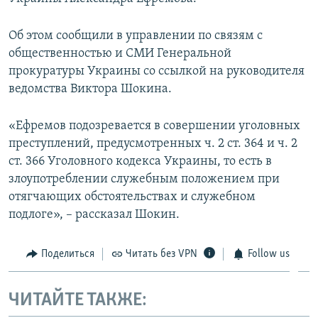
ПРИСОЕДИНЯЙТЕСЬ!
ПОБЕДИТЕЛЕЙ НЕ СУДЯТ?
Об этом сообщили в управлении по связям с
КРЫМ.НЕПОКОРЕННЫЙ
общественностью и СМИ Генеральной
ELIFBE
прокуратуры Украины со ссылкой на руководителя
ведомства Виктора Шокина.
УКРАИНСКАЯ ПРОБЛЕМА КРЫМА
Все сайты RFE/RL
«Ефремов подозревается в совершении уголовных
преступлений, предусмотренных ч. 2 ст. 364 и ч. 2
ст. 366 Уголовного кодекса Украины, то есть в
злоупотреблении служебным положением при
отягчающих обстоятельствах и служебном
подлоге», – рассказал Шокин.
Поделиться
Читать без VPN
Follow us
ЧИТАЙТЕ ТАКЖЕ: