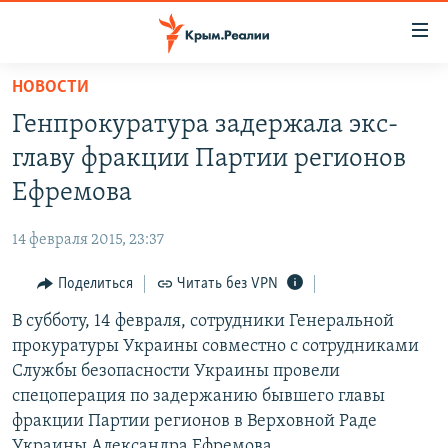
Доступность
ссылки
Вернуться
НОВОСТИ
к
НОВОСТИ
Генпрокуратура задержала экс-
основному
СПЕЦПРОЕКТЫ
содержанию
главу фракции Партии регионов
ВОДА
Вернутся
ГРУЗ 200
Ефремова
к
ИСТОРИЯ
КАРТА ВОЕННЫХ ОБЪЕКТОВ КРЫМА
главной
14 февраля 2015, 23:37
ЕЩЕ
11 ЛЕТ ОККУПАЦИИ КРЫМА. 11 ИСТОРИЙ СОПРОТИВЛЕНИЯ
навигации
Вернутся
Поделиться
Читать без VPN
РАДІО СВОБОДА
ИНТЕРАКТИВ
к
В субботу, 14 февраля, сотрудники Генеральной
КАК ОБОЙТИ БЛОКИРОВКУ
ИНФОГРАФИКА
поиску
прокуратуры Украины совместно с сотрудниками
ТЕЛЕПРОЕКТ КРЫМ.РЕАЛИИ
Службы безопасности Украины провели
Українською
спецоперация по задержанию бывшего главы
СОВЕТЫ ПРАВОЗАЩИТНИКОВ
Qırımtatar
фракции Партии регионов в Верховной Раде
ПРОПАВШИЕ БЕЗ ВЕСТИ
Украины Александра Ефремова.