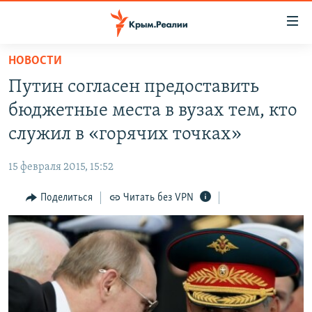
Доступность
ссылки
Вернуться
НОВОСТИ
к
НОВОСТИ
Путин согласен предоставить
основному
СПЕЦПРОЕКТЫ
содержанию
бюджетные места в вузах тем, кто
ВОДА
Вернутся
ГРУЗ 200
служил в «горячих точках»
к
ИСТОРИЯ
КАРТА ВОЕННЫХ ОБЪЕКТОВ КРЫМА
главной
15 февраля 2015, 15:52
ЕЩЕ
11 ЛЕТ ОККУПАЦИИ КРЫМА. 11 ИСТОРИЙ СОПРОТИВЛЕНИЯ
навигации
Вернутся
Поделиться
Читать без VPN
РАДІО СВОБОДА
ИНТЕРАКТИВ
к
КАК ОБОЙТИ БЛОКИРОВКУ
ИНФОГРАФИКА
поиску
ТЕЛЕПРОЕКТ КРЫМ.РЕАЛИИ
Українською
СОВЕТЫ ПРАВОЗАЩИТНИКОВ
Qırımtatar
ПРОПАВШИЕ БЕЗ ВЕСТИ