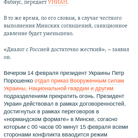
Фабиус, передает
УНИАН
.
ПРИСОЕДИНЯЙТЕСЬ!
ПОБЕДИТЕЛЕЙ НЕ СУДЯТ?
КРЫМ.НЕПОКОРЕННЫЙ
В то же время, по его словам, в случае честного
выполнения Минских соглашений, санкционное
ELIFBE
давление будет уменьшено.
УКРАИНСКАЯ ПРОБЛЕМА КРЫМА
Все сайты RFE/RL
«
»,
–
Диалог с Россией достаточно жесткий
заявил
он.
Вечером 14 февраля президент Украины Петр
Порошенко
отдал приказ Вооруженным силам
Украины, Национальной гвардии и другим
подразделениям прекратить огонь. Президент
Украин действовал в рамках договоренностей,
достигнутых в рамках переговоров в
«нормандском формате» в Минске, согасно
которым с 00 часов 00 минут 15 февраля всеми
сторонами конфликта вваодится режим