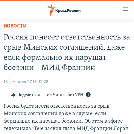
Доступность
ссылки
Вернуться
НОВОСТИ
к
НОВОСТИ
Россия понесет ответственность за
основному
СПЕЦПРОЕКТЫ
содержанию
срыв Минских соглашений, даже
ВОДА
Вернутся
ГРУЗ 200
если формально их нарушат
к
ИСТОРИЯ
КАРТА ВОЕННЫХ ОБЪЕКТОВ КРЫМА
боевики – МИД Франции
главной
ЕЩЕ
11 ЛЕТ ОККУПАЦИИ КРЫМА. 11 ИСТОРИЙ СОПРОТИВЛЕНИЯ
навигации
15 февраля 2015, 17:23
Вернутся
РАДІО СВОБОДА
ИНТЕРАКТИВ
к
Поделиться
Читать без VPN
КАК ОБОЙТИ БЛОКИРОВКУ
ИНФОГРАФИКА
поиску
Россия будет нести ответственность за срыв
ТЕЛЕПРОЕКТ КРЫМ.РЕАЛИИ
Українською
Минских соглашений даже в случае, если
СОВЕТЫ ПРАВОЗАЩИТНИКОВ
формально их нарушат боевики. Об этом в эфире
Qırımtatar
телеканала iTele заявил глава МИД Франции Лоран
ПРОПАВШИЕ БЕЗ ВЕСТИ