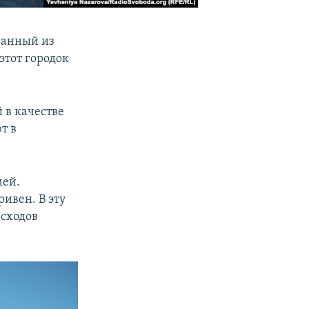
ранный из
 этот городок
 в качестве
т в
мей.
ривен. В эту
асходов