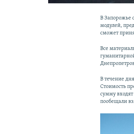
В Запорожье 
модулей, пре
сможет приня
Все материал
гуманитарно
Днепропетров
В течение дня
Стоимость про
сумму входят
пообещали взя