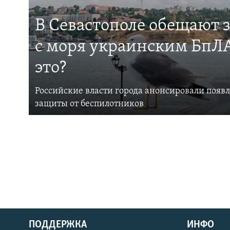
В Севастополе обещают 
с моря украинским БпЛА
это?
Российские власти города анонсировали появ
защиты от беспилотников
ПОДДЕРЖКА
ИНФО