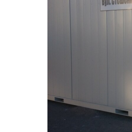
ПОБЕДИТЕЛЕЙ НЕ СУДЯТ?
КРЫМ.НЕПОКОРЕННЫЙ
ELIFBE
УКРАИНСКАЯ ПРОБЛЕМА КРЫМА