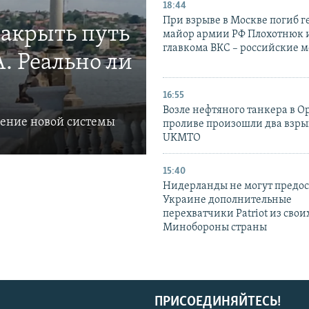
18:44
При взрыве в Москве погиб г
закрыть путь
майор армии РФ Плохотнюк и
главкома ВКС – российские 
. Реально ли
16:55
Возле нефтяного танкера в 
ление новой системы
проливе произошли два взры
UKMTO
15:40
Нидерланды не могут предос
Украине дополнительные
перехватчики Patriot из своих
Минобороны страны
ПРИСОЕДИНЯЙТЕСЬ!