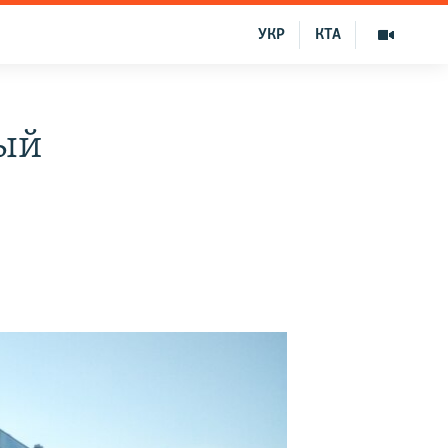
УКР
КТА
ный