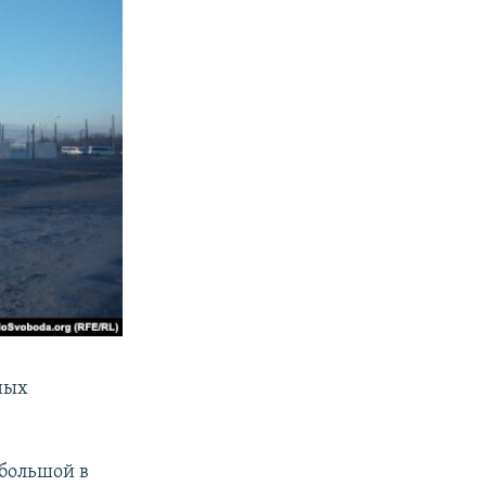
ных
 большой в