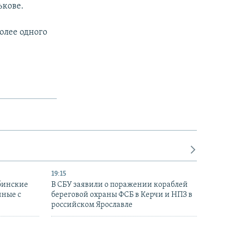
ькове.
олее одного
19:15
бинские
В СБУ заявили о поражении кораблей
нные с
береговой охраны ФСБ в Керчи и НПЗ в
российском Ярославле