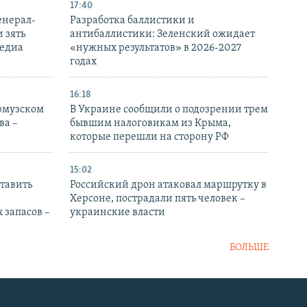
17:40
енерал-
Разработка баллистики и
 зять
антибаллистики: Зеленский ожидает
медиа
«нужных результатов» в 2026-2027
годах
16:18
Ормузском
В Украине сообщили о подозрении трем
ва –
бывшим налоговикам из Крыма,
которые перешли на сторону РФ
15:02
тавить
Российский дрон атаковал маршрутку в
Херсоне, пострадали пять человек –
 запасов –
украинские власти
БОЛЬШЕ