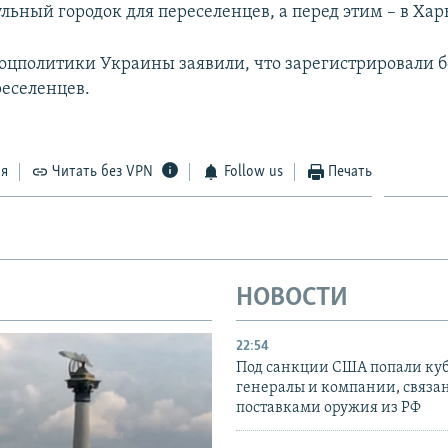
льный городок для переселенцев, а перед этим – в Хар
оцполитики Украины заявили, что зарегистрировали б
еселенцев.
ся
Читать без VPN
Follow us
Печать
НОВОСТИ
22:54
Под санкции США попали ку
генералы и компании, связа
поставками оружия из РФ