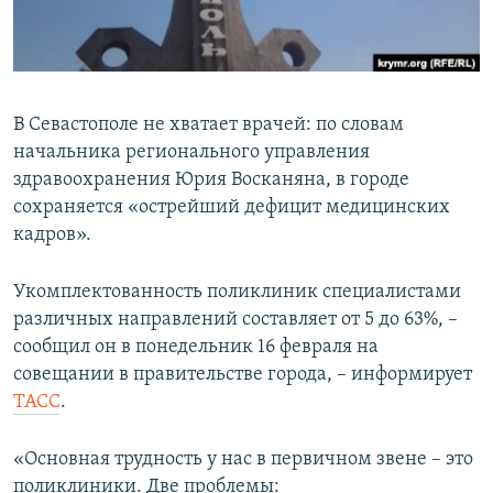
ПРИСОЕДИНЯЙТЕСЬ!
ПОБЕДИТЕЛЕЙ НЕ СУДЯТ?
КРЫМ.НЕПОКОРЕННЫЙ
ELIFBE
В Севастополе не хватает врачей: по словам
УКРАИНСКАЯ ПРОБЛЕМА КРЫМА
начальника регионального управления
Все сайты RFE/RL
здравоохранения Юрия Восканяна, в городе
сохраняется «острейший дефицит медицинских
кадров».
Укомплектованность поликлиник специалистами
различных направлений составляет от 5 до 63%, –
сообщил он в понедельник 16 февраля на
совещании в правительстве города, – информирует
ТАСС
.
«Основная трудность у нас в первичном звене – это
поликлиники. Две проблемы: