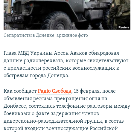
ПРИСОЕДИНЯЙТЕСЬ!
ПОБЕДИТЕЛЕЙ НЕ СУДЯТ?
КРЫМ.НЕПОКОРЕННЫЙ
ELIFBE
Сепаратисты в Донецке, архивное фото
УКРАИНСКАЯ ПРОБЛЕМА КРЫМА
Все сайты RFE/RL
Глава МВД Украины Арсен Аваков обнародовал
данные радиоперехвата, которые свидетельствуют
о причастности российских военнослужащих к
обстрелам города Донецка.
Как сообщает
Радіо Свобода
, 15 февраля, после
объявления режима прекращения огня на
Донбассе, состоялись телефонные разговоры между
боевиками о факте задержания членов
диверсионно-разведывательной группы, в состав
которой входили военнослужащие Российской