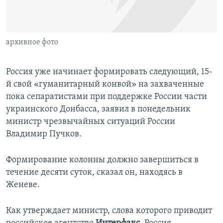
ПРИСОЕДИНЯЙТЕСЬ!
ПОБЕДИТЕЛЕЙ НЕ СУДЯТ?
КРЫМ.НЕПОКОРЕННЫЙ
архивное фото
ELIFBE
УКРАИНСКАЯ ПРОБЛЕМА КРЫМА
Россия уже начинает формировать следующий, 15-
Все сайты RFE/RL
й свой «гуманитарный конвой» на захваченные
пока сепаратистами при поддержке России части
украинского Донбасса, заявил в понедельник
министр чрезвычайных ситуаций России
Владимир Пучков.
Формирование колонны должно завершиться в
течение десяти суток, сказал он, находясь в
Женеве.
Как утверждает министр, слова которого приводит