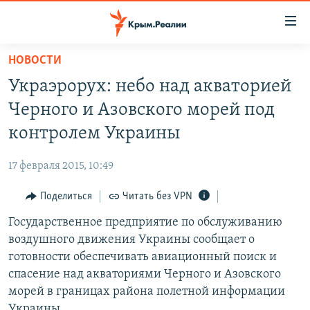
Доступность
ссылки
Вернуться
НОВОСТИ
к
НОВОСТИ
Украэрорух: небо над акваторией
основному
СПЕЦПРОЕКТЫ
содержанию
Черного и Азовского морей под
ВОДА
Вернутся
ГРУЗ 200
контролем Украины
к
ИСТОРИЯ
КАРТА ВОЕННЫХ ОБЪЕКТОВ КРЫМА
главной
17 февраля 2015, 10:49
ЕЩЕ
11 ЛЕТ ОККУПАЦИИ КРЫМА. 11 ИСТОРИЙ СОПРОТИВЛЕНИЯ
навигации
Вернутся
Поделиться
Читать без VPN
РАДІО СВОБОДА
ИНТЕРАКТИВ
к
Государственное предприятие по обслуживанию
КАК ОБОЙТИ БЛОКИРОВКУ
ИНФОГРАФИКА
поиску
воздушного движения Украины сообщает о
ТЕЛЕПРОЕКТ КРЫМ.РЕАЛИИ
готовности обеспечивать авиационный поиск и
Українською
спасение над акваториями Черного и Азовского
СОВЕТЫ ПРАВОЗАЩИТНИКОВ
Qırımtatar
морей в границах района полетной информации
ПРОПАВШИЕ БЕЗ ВЕСТИ
Украины.