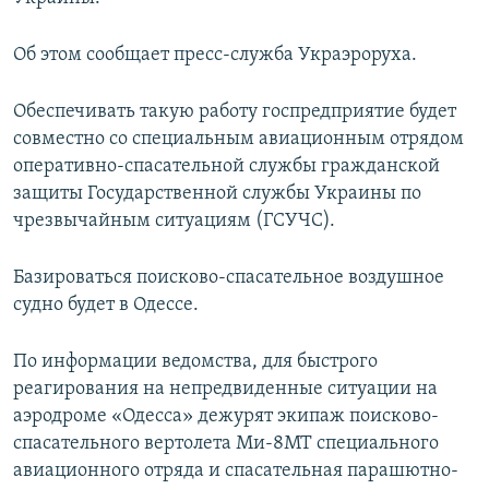
ПРИСОЕДИНЯЙТЕСЬ!
ПОБЕДИТЕЛЕЙ НЕ СУДЯТ?
Об этом сообщает пресс-служба Украэроруха.
КРЫМ.НЕПОКОРЕННЫЙ
ELIFBE
Обеспечивать такую работу госпредприятие будет
совместно со специальным авиационным отрядом
УКРАИНСКАЯ ПРОБЛЕМА КРЫМА
оперативно-спасательной службы гражданской
Все сайты RFE/RL
защиты Государственной службы Украины по
чрезвычайным ситуациям (ГСУЧС).
Базироваться поисково-спасательное воздушное
судно будет в Одессе.
По информации ведомства, для быстрого
реагирования на непредвиденные ситуации на
аэродроме «Одесса» дежурят экипаж поисково-
спасательного вертолета Ми-8МТ специального
авиационного отряда и спасательная парашютно-