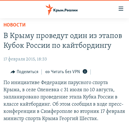
Доступность
ссылки
Вернуться
НОВОСТИ
к
НОВОСТИ
В Крыму проведут один из этапов
основному
СПЕЦПРОЕКТЫ
содержанию
Кубок России по кайтбордингу
ВОДА
Вернутся
ГРУЗ 200
к
17 февраля 2015, 18:33
ИСТОРИЯ
КАРТА ВОЕННЫХ ОБЪЕКТОВ КРЫМА
главной
ЕЩЕ
Поделиться
Читать без VPN
11 ЛЕТ ОККУПАЦИИ КРЫМА. 11 ИСТОРИЙ СОПРОТИВЛЕНИЯ
навигации
Вернутся
РАДІО СВОБОДА
По инициативе Федерации парусного спорта
ИНТЕРАКТИВ
к
Крыма, в селе Оленевка с 31 июля по 10 августа,
КАК ОБОЙТИ БЛОКИРОВКУ
ИНФОГРАФИКА
поиску
запланировано проведение этапа Кубка России в
ТЕЛЕПРОЕКТ КРЫМ.РЕАЛИИ
классе кайтбординг. Об этом сообщил в ходе пресс-
Українською
конференции в Симферополе во вторник 17 февраля
СОВЕТЫ ПРАВОЗАЩИТНИКОВ
Qırımtatar
министр спорта Крыма Георгий Шестак.
ПРОПАВШИЕ БЕЗ ВЕСТИ