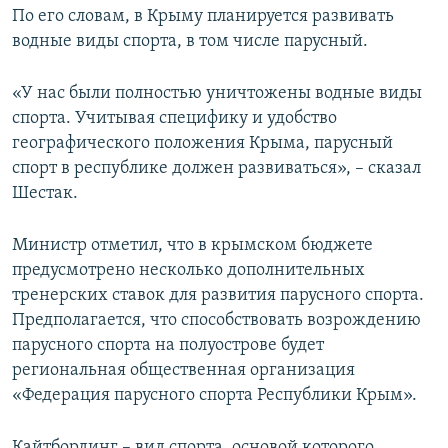
По его словам, в Крыму планируется развивать
ПРИСОЕДИНЯЙТЕСЬ!
ПОБЕДИТЕЛЕЙ НЕ СУДЯТ?
водные виды спорта, в том числе парусный.
КРЫМ.НЕПОКОРЕННЫЙ
ELIFBE
«У нас были полностью уничтожены водные виды
спорта. Учитывая специфику и удобство
УКРАИНСКАЯ ПРОБЛЕМА КРЫМА
географического положения Крыма, парусный
Все сайты RFE/RL
спорт в республике должен развиваться», – сказал
Шестак.
Министр отметил, что в крымском бюджете
предусмотрено несколько дополнительных
тренерских ставок для развития парусного спорта.
Предполагается, что способствовать возрождению
парусного спорта на полуострове будет
региональная общественная организация
«Федерация парусного спорта Республики Крым».
Кайтбординг – вид спорта, основой которого