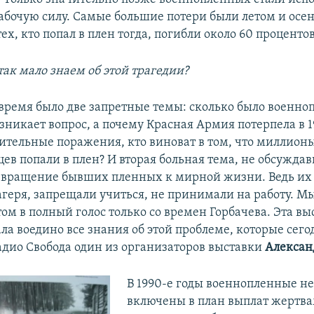
абочую силу. Самые большие потери были летом и осен
тех, кто попал в плен тогда, погибли около 60 процентов
ак мало знаем об этой трагедии?
е время было две запретные темы: сколько было военно
озникает вопрос, а почему Красная Армия потерпела в 1
ительные поражения, кто виноват в том, что миллион
ев попали в плен? И вторая больная тема, не обсужда
озвращение бывших пленных к мирной жизни. Ведь их 
агеря, запрещали учиться, не принимали на работу. М
том в полный голос только со времен Горбачева. Эта в
ала воедино все знания об этой проблеме, которые сегод
Радио Свобода один из организаторов выставки
Алексан
В 1990-е годы военнопленные н
включены в план выплат жертва