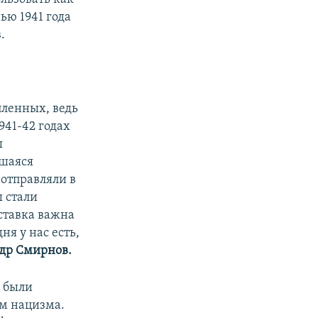
ью 1941 года
.
пленных, ведь
941-42 годах
ы
вшаяся
отправляли в
ы стали
ыставка важна
ня у нас есть,
др Смирнов.
е были
м нацизма.