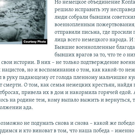
Но немецкое объединение Kont
решило исправить эту несправед
люди собрали бывшим советски
военнопленным пожертвования, 
отправили письма, где просили
лица всего немецкого народа. И
Бывшие военнопленные благода
бывших врагов за то, что те о н
 свои истории. В них – не только подтверждение воен
 нацистов, но и воспоминания о том, как какой-то не
л в руку падающему от голода пленному мальчишке кус
от смерти. О том, как семья немецких крестьян, найдя
бросах, привела их в дом и накормила горячей едой. А
сь на родине тем, кому выпало выжить и вернуться, то
должении ада.
возможно не подумать снова и снова – какой же побед
рдимся и кто виноват в том, что наша победа – именно