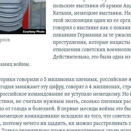
польские выставки об армии Анд
Катыни, немецкие выставки. На
этой экспозиции один из ее орг
говорил о выставке как о покая
покаянии Германии за те ужасн
рнов
преступления, которые нацисты
отношении советских военнопл
Действительно, это была одна и
раниц войны.
орики говорили о 5 миллионах пленных, российские 
годня занижают эту цифру, говорят о 4 миллионах, ст
о российское командование не уступало немецкому. Но
истики, не считали нужным знать, сколько пленных рас
ло от голода и болезней. В первые месяцы войны это б
немецкое командование исходило из того, что советск
, поэтому нечего их щадить, их можно расстреливать 
 Только значительно позже военнопленных стали испо