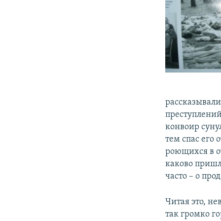
рассказывали
преступлений
конвоир суну
тем спас его 
роющихся в от
каково пришло
часто – о про
Читая это, не
так громко го