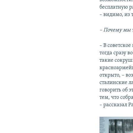
бесплатную р
– видимо, из 
– Почему мы т
– В советско
тогда сразу в
такие сокруш
красноармейц
открыто, – в
сталинские л
говорить об э
тем, что собр
– рассказал 