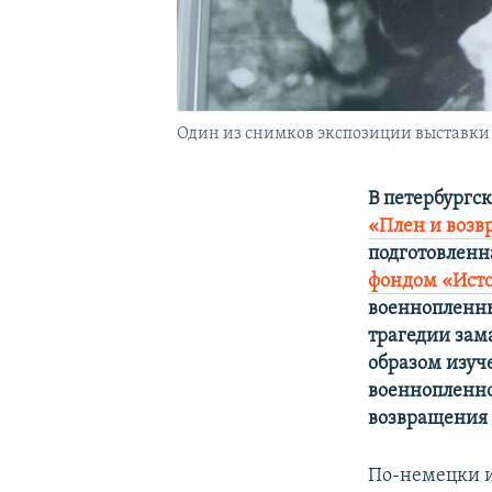
Один из снимков экспозиции выставки
В петербургс
«Плен и возв
подготовлен
фондом «Исто
военнопленны
трагедии зам
образом изуч
военнопленно
возвращения 
По-немецки их