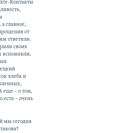
akte-Контакты
ливость,
м
а главное,
 прощения от
 им ответили.
рили своих
их вспомнили,
ных
мецкий
ок хлеба и
 пленных,
 еще – о том,
 есть – очень
ой мы сегодня
 такова?