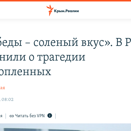
беды – соленый вкус». В 
нили о трагедии
опленных
кая
, 08:02
ся
Читать без VPN