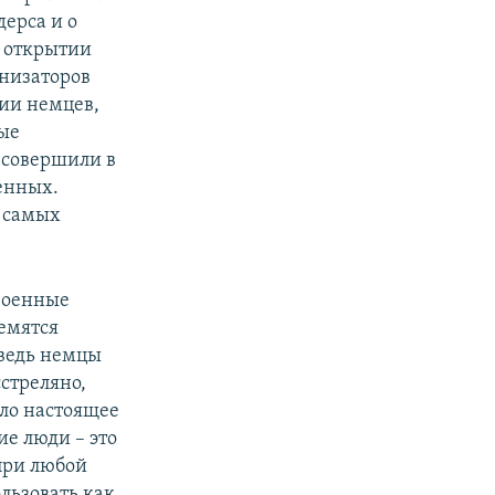
ерса и о
 открытии
анизаторов
нии немцев,
ые
 совершили в
енных.
з самых
военные
ремятся
 ведь немцы
стреляно,
ыло настоящее
ие люди – это
при любой
льзовать как