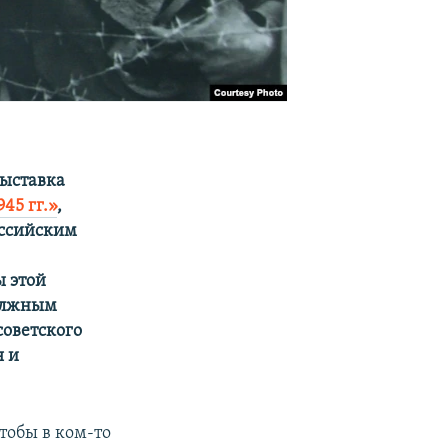
выставка
45 гг.»
,
ссийским
ы этой
должным
советского
я и
тобы в ком-то