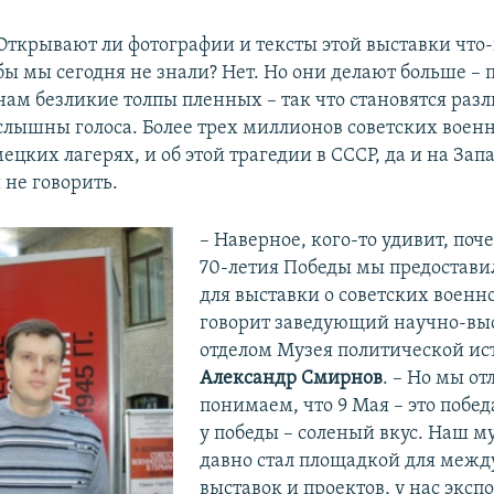
Открывают ли фотографии и тексты этой выставки что-
бы мы сегодня не знали? Нет. Но они делают больше –
нам безликие толпы пленных – так что становятся раз
слышны голоса. Более трех миллионов советских вое
ецких лагерях, и об этой трагедии в СССР, да и на Зап
 не говорить.
– Наверное, кого-то удивит, по
70-летия Победы мы предостав
для выставки о советских военн
говорит заведующий научно-вы
отделом Музея политической ис
Александр Смирнов
. – Но мы о
понимаем, что 9 Мая – это побед
у победы – соленый вкус. Наш м
давно стал площадкой для меж
выставок и проектов, у нас экс