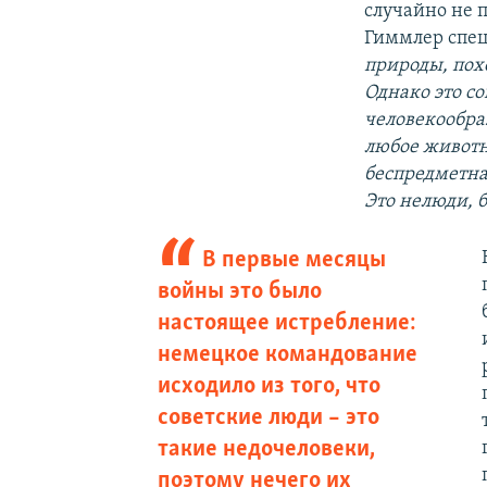
случайно не 
Гиммлер спец
природы, похо
Однако это с
человекообра
любое животн
беспредметна
Это нелюди, 
В первые месяцы
войны это было
настоящее истребление:
немецкое командование
исходило из того, что
советские люди – это
такие недочеловеки,
поэтому нечего их