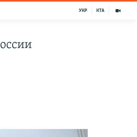
УКР
КТА
России