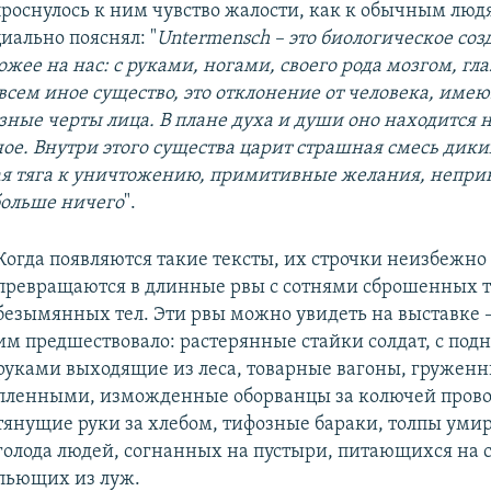
проснулось к ним чувство жалости, как к обычным люд
иально пояснял: "
Untermensch – это биологическое соз
жее на нас: с руками, ногами, своего рода мозгом, гл
овсем иное существо, это отклонение от человека, им
зные черты лица. В плане духа и души оно находится 
ое. Внутри этого существа царит страшная смесь дики
я тяга к уничтожению, примитивные желания, неприк
больше ничего
".
Когда появляются такие тексты, их строчки неизбежно
превращаются в длинные рвы с сотнями сброшенных т
безымянных тел. Эти рвы можно увидеть на выставке – 
им предшествовало: растерянные стайки солдат, с по
руками выходящие из леса, товарные вагоны, гружен
пленными, изможденные оборванцы за колючей прово
тянущие руки за хлебом, тифозные бараки, толпы ум
голода людей, согнанных на пустыри, питающихся на с
пьющих из луж.