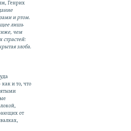
ям, Генрих
дание
азами и ртом.
еющее лишь
ниже, чем
х страстей:
рытая злоба.
уда
как и то, что
днятыми
ные
локой,
ирающих от
валках,