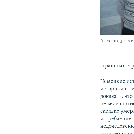
Александр Сми
страшных ст
Немецкие ист
историки и се
доказать, чт
не вели стат
сколько умер
истребление: 
недочеловеки
возможности.