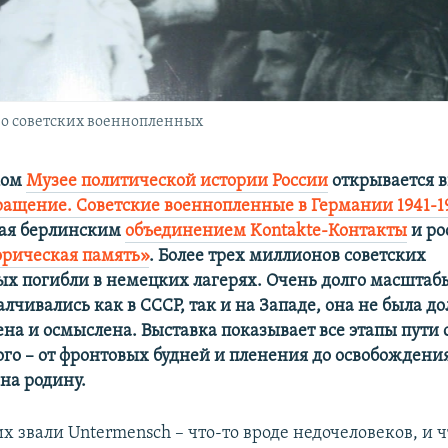
 о советских военнопленных
ком
Музее политической истории России
открывается 
ращение. Советские военнопленные в Германии 1941-19
ная берлинским
объединением Kontakte-Контакты
и ро
рическая память»
. Более трех миллионов советских
х погибли в немецких лагерях. Очень долго масштаб
алчивались как в СССР, так и на Западе, она не была 
ена и осмыслена. Выставка показывает все этапы пути 
го – от фронтовых будней и пленения до освобождени
на родину.
 звали Untermensch – что-то вроде недочеловеков, и ч