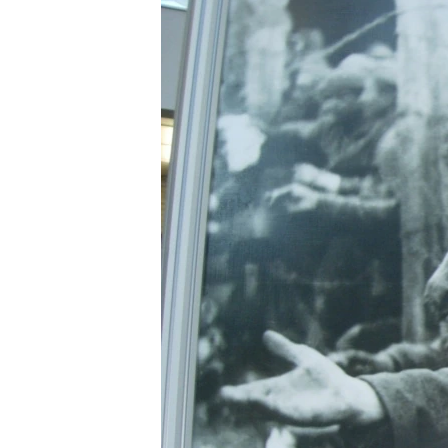
ПОБЕДИТЕЛЕЙ НЕ СУДЯТ?
КРЫМ.НЕПОКОРЕННЫЙ
ELIFBE
УКРАИНСКАЯ ПРОБЛЕМА КРЫМА