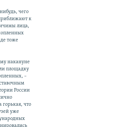
нибудь, чего
 приближают к
личимы лица,
ннопленных
аде тоже
чему накануне
или площадку
опленных, –
ставочным
тории России
тлично
а горькая, что
узей уже
дународных
понировались