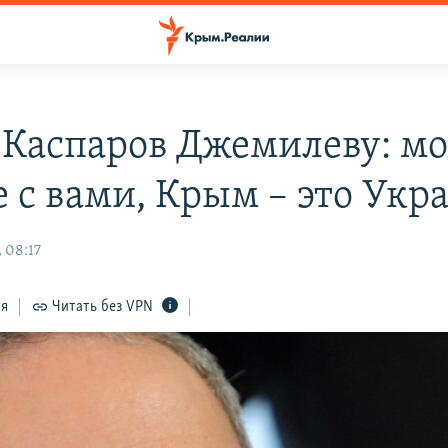
 Каспаров Джемилеву: мо
е с вами, Крым – это Укр
 08:17
ся
Читать без VPN