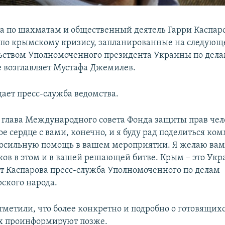
 по шахматам и общественный деятель Гарри Каспар
по крымскому кризису, запланированные на следующ
ьством Уполномоченного президента Украины по дел
ое возглавляет Мустафа Джемилев.
щает пресс-служба ведомства.
 глава Международного совета Фонда защиты прав чел
ое сердце с вами, конечно, и я буду рад поделиться к
посильную помощь в вашем мероприятии. Я желаю ва
ков в этом и в вашей решающей битве. Крым – это Укра
ет Каспарова пресс-служба Уполномоченного по делам
ского народа.
тметили, что более конкретно и подробно о готовящих
х проинформируют позже.