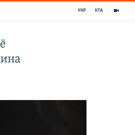
УКР
КТА
ё
аина