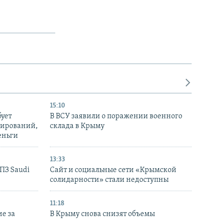
15:10
бует
В ВСУ заявили о поражении военного
нирований,
склада в Крыму
еньги
13:33
НПЗ Saudi
Сайт и социальные сети «Крымской
солидарности» стали недоступны
11:18
е за
В Крыму снова снизят объемы