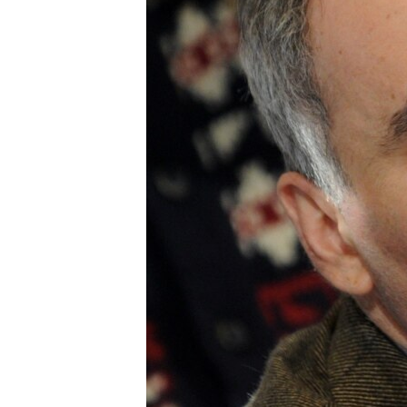
ПОБЕДИТЕЛЕЙ НЕ СУДЯТ?
КРЫМ.НЕПОКОРЕННЫЙ
ELIFBE
УКРАИНСКАЯ ПРОБЛЕМА КРЫМА