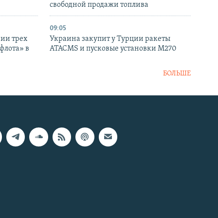
свободной продажи топлива
09:05
нии трех
Украина закупит у Турции ракеты
флота» в
ATACMS и пусковые установки M270
БОЛЬШЕ