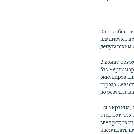
Как сообщали
планируют п
депутатским 
В конце февр
баз Черномор
оккупировали
города Севас
по результата
Ни Украина, 
считают, что
ввел ряд эко
настаивать н