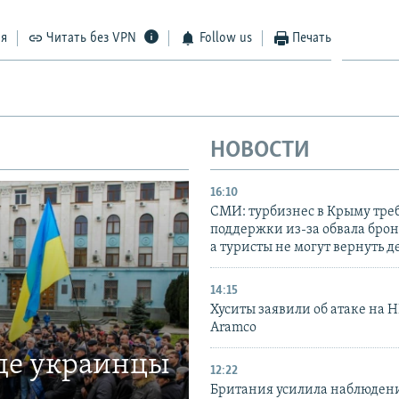
ся
Читать без VPN
Follow us
Печать
НОВОСТИ
16:10
СМИ: турбизнес в Крыму тре
поддержки из-за обвала бро
а туристы не могут вернуть д
14:15
Хуситы заявили об атаке на 
Aramco
где украинцы
12:22
Британия усилила наблюдени