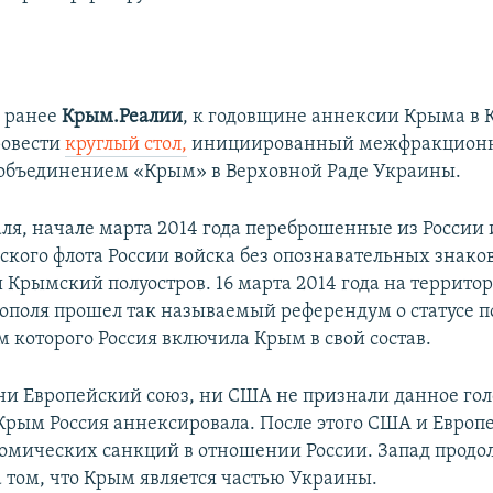
 ранее
Крым.Реалии
, к годовщине аннексии Крыма в 
ровести
круглый стол,
инициированный межфракцио
объединением «Крым» в Верховной Раде Украины.
аля, начале марта 2014 года переброшенные из России
ского флота России войска без опознавательных знако
 Крымский полуостров. 16 марта 2014 года на террито
тополя прошел так называемый референдум о статусе п
м которого Россия включила Крым в свой состав.
ни Европейский союз, ни США не признали данное гол
 Крым Россия аннексировала. После этого США и Европ
номических санкций в отношении России. Запад продо
а том, что Крым является частью Украины.