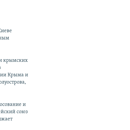
Киеве
нным
 и крымских
в
рии Крыма и
олуострова,
осование и
ейский союз
лжает