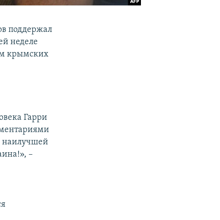
ов поддержал
ей неделе
ам крымских
овека Гарри
омментариями
м наилучшей
ина!», –
ся