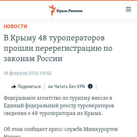
Доступность
ссылки
Вернуться
НОВОСТИ
к
НОВОСТИ
В Крыму 48 туроператоров
основному
СПЕЦПРОЕКТЫ
содержанию
прошли перерегистрацию по
ВОДА
Вернутся
ГРУЗ 200
законам России
к
ИСТОРИЯ
КАРТА ВОЕННЫХ ОБЪЕКТОВ КРЫМА
главной
18 февраля 2015, 09:42
ЕЩЕ
11 ЛЕТ ОККУПАЦИИ КРЫМА. 11 ИСТОРИЙ СОПРОТИВЛЕНИЯ
навигации
Вернутся
Поделиться
Читать без VPN
РАДІО СВОБОДА
ИНТЕРАКТИВ
к
Федеральное агентство по туризму внесло в
КАК ОБОЙТИ БЛОКИРОВКУ
ИНФОГРАФИКА
поиску
Единый федеральный реестр туроператоров
ТЕЛЕПРОЕКТ КРЫМ.РЕАЛИИ
сведения о 48 туроператорах из Крыма.
Українською
СОВЕТЫ ПРАВОЗАЩИТНИКОВ
Qırımtatar
Об этом сообщает пресс-служба Минкурортов
ПРОПАВШИЕ БЕЗ ВЕСТИ