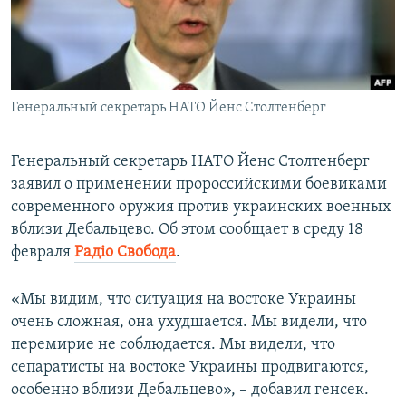
ПРИСОЕДИНЯЙТЕСЬ!
ПОБЕДИТЕЛЕЙ НЕ СУДЯТ?
КРЫМ.НЕПОКОРЕННЫЙ
ELIFBE
Генеральный секретарь НАТО Йенс Столтенберг
УКРАИНСКАЯ ПРОБЛЕМА КРЫМА
Все сайты RFE/RL
Генеральный секретарь НАТО Йенс Столтенберг
заявил о применении пророссийскими боевиками
современного оружия против украинских военных
вблизи Дебальцево. Об этом сообщает в среду 18
февраля
Радіо Свобода
.
«Мы видим, что ситуация на востоке Украины
очень сложная, она ухудшается. Мы видели, что
перемирие не соблюдается. Мы видели, что
сепаратисты на востоке Украины продвигаются,
особенно вблизи Дебальцево», – добавил генсек.