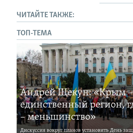
ЧИТАЙТЕ ТАКЖЕ:
ТОП-ТЕМА
Андрей Щекун: «Крым –
единственный регион, 
– меньшинство»
Дискуссия вокруг планов установить День за