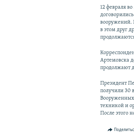
12 февраля в
договорились
вооружений. 
в этом друг д
продолжаются
Корреспондент
Артемовска д
продолжают д
Президент Пе
получили 30 
Вооруженных 
техникой и о
После этого 
Поделить