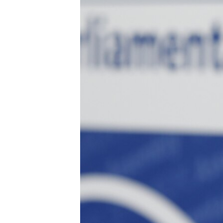
ПОБЕДИТЕЛЕЙ НЕ СУДЯТ?
КРЫМ.НЕПОКОРЕННЫЙ
ELIFBE
УКРАИНСКАЯ ПРОБЛЕМА КРЫМА