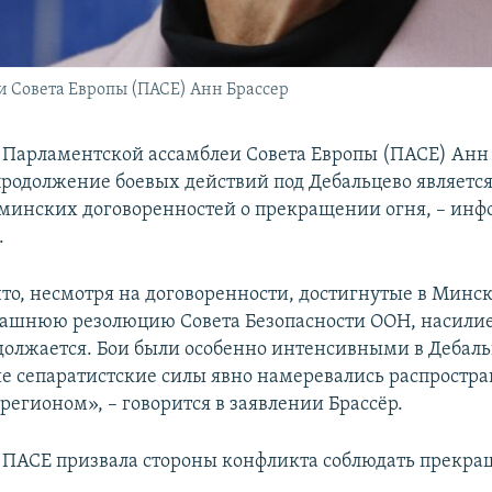
 Совета Европы (ПАСЕ) Анн Брассер
 Парламентской ассамблеи Совета Европы (ПАСЕ) Анн
 продолжение боевых действий под Дебальцево являетс
инских договоренностей о прекращении огня, – инф
.
что, несмотря на договоренности, достигнутые в Минс
рашнюю резолюцию Совета Безопасности ООН, насилие
олжается. Бои были особенно интенсивными в Дебальц
е сепаратистские силы явно намеревались распростра
регионом», – говорится в заявлении Брассёр.
 ПАСЕ призвала стороны конфликта соблюдать прекра