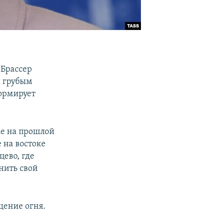
 Брассер
я грубым
ормирует
ке на прошлой
 на востоке
ево, где
нить свой
щение огня.