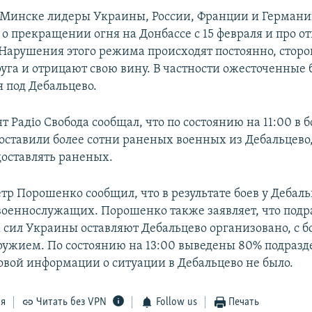
о Минске лидеры Украины, России, Франции и Герман
 о прекращении огня на Донбассе с 15 февраля и про о
Нарушения этого режима происходят постоянно, стор
руга и отрицают свою вину. В частности ожесточенные 
 под Дебальцево.
 Радіо Свобода сообщал, что по состоянию на 11:00 в 
оставили более сотни раненых военных из Дебальцево,
оставлять раненых.
тр Порошенко сообщил, что в результате боев у Дебал
военнослужащих. Порошенко также заявляет, что подр
сил Украины оставляют Дебальцево организовано, с б
ружием. По состоянию на 13:00 выведены 80% подразд
новой информации о ситуации в Дебальцево не было.
ся
Читать без VPN
Follow us
Печать