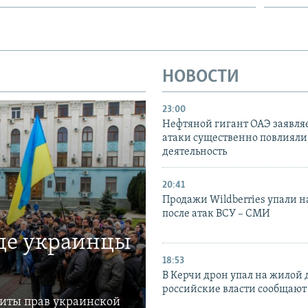
НОВОСТИ
23:00
Нефтяной гигант ОАЭ заявляе
атаки существенно повлияли 
деятельность
20:41
Продажи Wildberries упали н
после атак ВСУ – СМИ
где украинцы
18:53
В Керчи дрон упал на жилой 
российские власти сообщают
щиты прав украинской