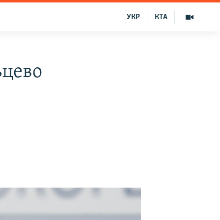
УКР
КТА
ьцево