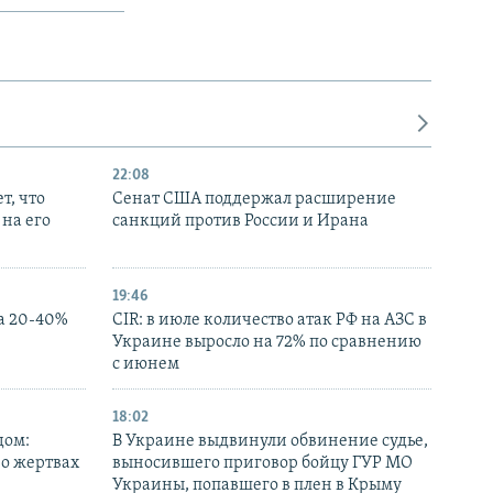
22:08
т, что
Сенат США поддержал расширение
на его
санкций против России и Ирана
19:46
а 20-40%
CIR: в июле количество атак РФ на АЗС в
Украине выросло на 72% по сравнению
с июнем
18:02
дом:
В Украине выдвинули обвинение судье,
 о жертвах
выносившего приговор бойцу ГУР МО
Украины, попавшего в плен в Крыму