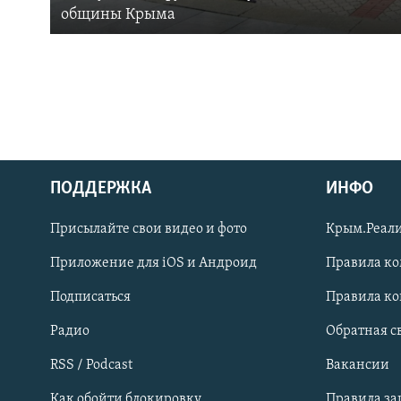
общины Крыма
ПОДДЕРЖКА
ИНФО
Українською
Присылайте свои видео и фото
Крым.Реали
Qırımtatar
Приложение для iOS и Андроид
Правила к
Подписаться
Правила к
ПРИСОЕДИНЯЙТЕСЬ!
Радио
Обратная с
RSS / Podcast
Вакансии
Как обойти блокировку
Правила з