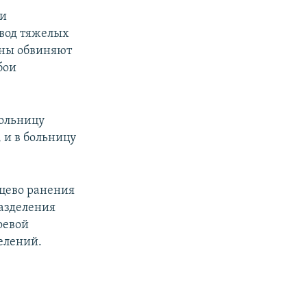
ии
твод тяжелых
оны обвиняют
бои
больницу
 и в больницу
ьцево ранения
азделения
оевой
елений.