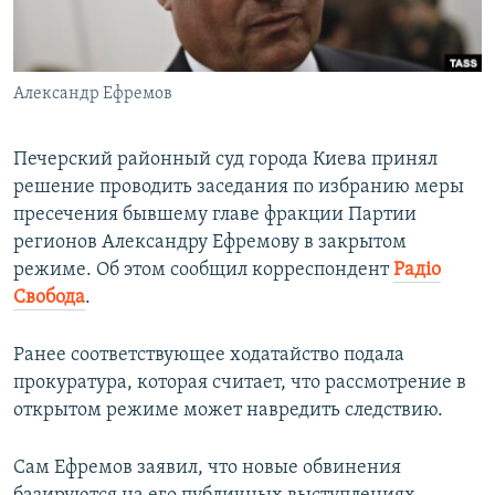
ПРИСОЕДИНЯЙТЕСЬ!
ПОБЕДИТЕЛЕЙ НЕ СУДЯТ?
КРЫМ.НЕПОКОРЕННЫЙ
Александр Ефремов
ELIFBE
УКРАИНСКАЯ ПРОБЛЕМА КРЫМА
Печерский районный суд города Киева принял
Все сайты RFE/RL
решение проводить заседания по избранию меры
пресечения бывшему главе фракции Партии
регионов Александру Ефремову в закрытом
режиме. Об этом сообщил корреспондент
Радіо
Свобода
.
Ранее соответствующее ходатайство подала
прокуратура, которая считает, что рассмотрение в
открытом режиме может навредить следствию.
Сам Ефремов заявил, что новые обвинения