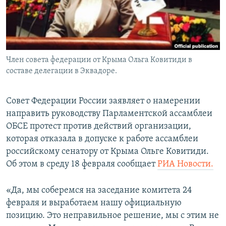
ПРИСОЕДИНЯЙТЕСЬ!
ПОБЕДИТЕЛЕЙ НЕ СУДЯТ?
КРЫМ.НЕПОКОРЕННЫЙ
ELIFBE
Член совета федерации от Крыма Ольга Ковитиди в
УКРАИНСКАЯ ПРОБЛЕМА КРЫМА
составе делегации в Эквадоре.
Все сайты RFE/RL
Совет Федерации России заявляет о намерении
направить руководству Парламентской ассамблеи
ОБСЕ протест против действий организации,
которая отказала в допуске к работе ассамблеи
российскому сенатору от Крыма Ольге Ковитиди.
Об этом в среду 18 февраля сообщает
РИА Новости.
«Да, мы соберемся на заседание комитета 24
февраля и выработаем нашу официальную
позицию. Это неправильное решение, мы с этим не